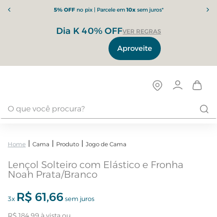
5% OFF
no pix | Parcele em
10x
sem juros*
Dia K 40% OFF
VER REGRAS
Aproveite
Cama
Produto
Jogo de Cama
Lençol Solteiro com Elástico e Fronha
Noah Prata/Branco
R$
61
,
66
3
x
sem juros
R$
184
,
99