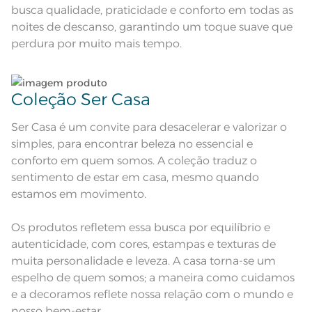
busca qualidade, praticidade e conforto em todas as
Lençol de Elástico: 1,00m x 2,00m
Medida
noites de descanso, garantindo um toque suave que
x 30cm; Fronha: 50cm x 70cm
perdura por muito mais tempo.
Acabamento
Tinto Confeccionado
Lavação a 40ºC; Proibido alvejar;
Secar em tambor com
Coleção Ser Casa
temperatura máxima de 60º; Ferro
Instruções de Lavagem
de passar com temperatura
maxima de 150º C; Proibido lavar a
Ser Casa é um convite para desacelerar e valorizar o
seco;
Pode haver pequena variação de
simples, para encontrar beleza no essencial e
cor, de acordo com a configuração
e modelo do monitor ou do
Observações
conforto em quem somos. A coleção traduz o
aparelho celular. Consultar a cor
nas especificações técnicas do
sentimento de estar em casa, mesmo quando
produto.
estamos em movimento.
Os produtos refletem essa busca por equilíbrio e
autenticidade, com cores, estampas e texturas de
muita personalidade e leveza. A casa torna-se um
espelho de quem somos; a maneira como cuidamos
e a decoramos reflete nossa relação com o mundo e
nosso bem-estar.