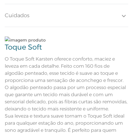
uma cama prática e atemporal para o dia a dia.
Altura do Lençol
30cm
Cuidados
Quantidade de Fios
160 Fios
Quantidade de Peças
Lave tipos de tecidos distintos separadamente;
2 Peças
Toque Soft
Sobre lençol com dobra feita e
bainha de 3cm; Lençol com
Não lave cores claras e cores escuras no mesmo
Atributos
elástico tinto; Fronha com 3 abas
ciclo;
O Toque Soft Karsten oferece conforto, maciez e
de 7cm e ponto ajour aplicado nas
abas; Algodão egípcio
leveza em cada detalhe. Feito com 160 fios de
Corpo tinto na cor cinza com filete
Lave as peças no ciclo leve, suave ou delicado de
Descrição Visual
branco aplicado na lateral da
algodão penteado, esse tecido é suave ao toque e
fronha.
sua lavadora;
proporciona uma sensação de aconchego e frescor.
Composição
100% Algodão
O algodão penteado passa por um processo especial
Enxágue as peças com bastante água;
que garante um tecido mais durável e com um
Tamanho
Solteiro
sensorial delicado, pois as fibras curtas são removidas,
Utilize a quantidade mínima de amaciante e sabão;
deixando o tecido mais resistente e uniforme.
Cor
Prata/Branco
Sua leveza e textura suave tornam o Toque Soft ideal
Leia atentamente as instruções na etiqueta.
para qualquer estação do ano, proporcionando um
Itens Inclusos
1 Lençol de Elástico e 1 Fronha
sono agradável e tranquilo. É perfeito para quem