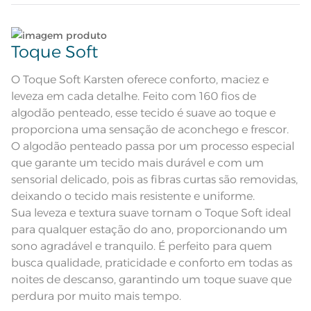
Quantidade de Peças
Lave tipos de tecidos distintos separadamente;
2 Peças
Toque Soft
Atributos
Não lave cores claras e cores escuras no mesmo
Lençol com Elástico e Fronha Tinto
ciclo;
O Toque Soft Karsten oferece conforto, maciez e
leveza em cada detalhe. Feito com 160 fios de
Composição
100% Algodão
Lave as peças no ciclo leve, suave ou delicado de
algodão penteado, esse tecido é suave ao toque e
sua lavadora;
proporciona uma sensação de aconchego e frescor.
Tamanho
Solteiro
O algodão penteado passa por um processo especial
Enxágue as peças com bastante água;
que garante um tecido mais durável e com um
Cor
Glacê Bege
sensorial delicado, pois as fibras curtas são removidas,
Utilize a quantidade mínima de amaciante e sabão;
deixando o tecido mais resistente e uniforme.
Itens Inclusos
1 Lençol de Elástico e 1 Fronha
Sua leveza e textura suave tornam o Toque Soft ideal
Leia atentamente as instruções na etiqueta.
Lençol de Elástico: 1,00m x 2,00m
para qualquer estação do ano, proporcionando um
Medida
x 30cm; Fronha: 50cm x 70cm
sono agradável e tranquilo. É perfeito para quem
busca qualidade, praticidade e conforto em todas as
Acabamento
Tinto Liso
noites de descanso, garantindo um toque suave que
Lavação a 40ºC; Proibido alvejar;
perdura por muito mais tempo.
Secar em tambor com
temperatura máxima de 60º; Ferro
Instruções de Lavagem