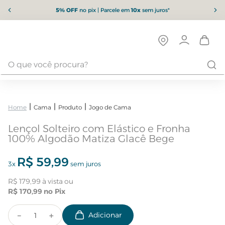
5% OFF
no pix | Parcele em
10x
sem juros*
Cama
Produto
Jogo de Cama
Lençol Solteiro com Elástico e Fronha
100% Algodão Matiza Glacê Bege
R$
59
,
99
3
x
sem juros
R$
179
,
99
R$
170
,
99
－
＋