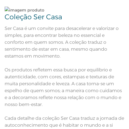
de passar com temperatura
maxima de 150º C; Proibido lavar a
seco;
Pode haver pequena variação de
Coleção Ser Casa
cor, de acordo com a configuração
e modelo do monitor ou do
Observações
aparelho celular. Consultar a cor
Ser Casa é um convite para desacelerar e valorizar o
nas especificações técnicas do
produto.
simples, para encontrar beleza no essencial e
conforto em quem somos. A coleção traduz o
sentimento de estar em casa, mesmo quando
estamos em movimento.
Os produtos refletem essa busca por equilíbrio e
autenticidade, com cores, estampas e texturas de
muita personalidade e leveza. A casa torna-se um
espelho de quem somos; a maneira como cuidamos
e a decoramos reflete nossa relação com o mundo e
nosso bem-estar.
Cada detalhe da coleção Ser Casa traduz a jornada de
autoconhecimento que é habitar o mundo e a si