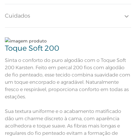
durabilidade. Com toque macio, o jogo de cama Cedro convida ao
descanso com leveza.
Altura do Lençol
40cm
Cuidados
Quantidade de Fios
200 Fios
Quantidade de Peças
Lave tipos de tecidos distintos separadamente;
3 Peças
Toque Soft 200
Lençol com elástico estampado;
Atributos
Não lave cores claras e cores escuras no mesmo
Fronha toda estampada com 3
abas de 4cm
ciclo;
Sinta o conforto do puro algodão com o Toque Soft
Fronha verde com estampa de
200 Karsten. Feito em percal 200 fios com algodão
Descrição Visual
folhas. Lençol com elástico em poá
verde.
Lave as peças no ciclo leve, suave ou delicado de
de fio penteado, esse tecido combina suavidade com
sua lavadora;
um toque encorpado e agradável. Naturalmente
Composição
100% Algodão
fresco e respirável, proporciona conforto em todas as
Enxágue as peças com bastante água;
estações.
Tamanho
Queen
Utilize a quantidade mínima de amaciante e sabão;
Sua textura uniforme e o acabamento matificado
Itens Inclusos
1 Lençol com Elástico; 2 Fronhas
dão um charme discreto à cama, com aparência
Leia atentamente as instruções na etiqueta.
Lençol de Elástico: 1,58m x 1,98m x
acolhedora e toque suave. As fibras mais longas e
Medida
40cm; Fronha: 50cm x 70cm
regulares do fio penteado evitam a formação de