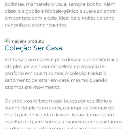
bolinhas, mantendo o visual sempre bonito. Além
Acabamento
Estampado
disso, o algodão é hipoalergênico e suave ao entrar
Lavação a 40ºC; Proibido alvejar;
em contato com a pele, ideal para noites de sono
Secar em tambor com
temperatura máxima de 60º; Ferro
Instruções de Lavagem
tranquilas e aconchegantes.
de passar com temperatura
maxima de 150º C; Proibido lavar a
seco;
Pode haver pequena variação de
cor, de acordo com a configuração
e modelo do monitor ou do
Coleção Ser Casa
Observações
aparelho celular. Consultar a cor
nas especificações técnicas do
produto.
Ser Casa é um convite para desacelerar e valorizar o
simples, para encontrar beleza no essencial e
conforto em quem somos. A coleção traduz o
sentimento de estar em casa, mesmo quando
estamos em movimento.
Os produtos refletem essa busca por equilíbrio e
autenticidade, com cores, estampas e texturas de
muita personalidade e leveza. A casa torna-se um
espelho de quem somos; a maneira como cuidamos
e a decoramos reflete nossa relação com o mundo e