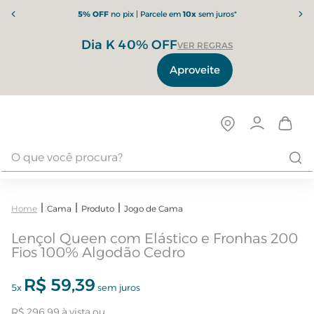
5% OFF
no pix | Parcele em
10x
sem juros*
Dia K 40% OFF
VER REGRAS
Aproveite
Cama
Produto
Jogo de Cama
Lençol Queen com Elástico e Fronhas 200
Fios 100% Algodão Cedro
R$
59
,
39
5
x
sem juros
R$
296
,
99