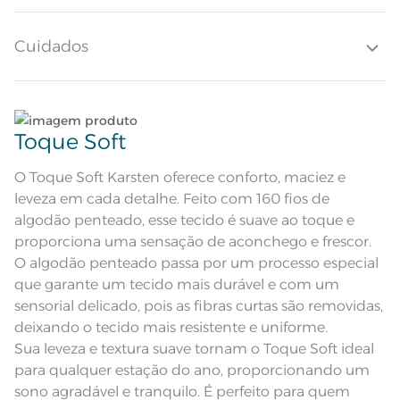
aconchego.
Altura do Lençol
30cm
Cuidados
Quantidade de Fios
160 Fios
Quantidade de Peças
Lave tipos de tecidos distintos separadamente;
3 Peças
Toque Soft
Atributos
Não lave cores claras e cores escuras no mesmo
Lençol com Elástico e Fronha Tinto
ciclo;
O Toque Soft Karsten oferece conforto, maciez e
leveza em cada detalhe. Feito com 160 fios de
Composição
100% Algodão
Lave as peças no ciclo leve, suave ou delicado de
algodão penteado, esse tecido é suave ao toque e
sua lavadora;
proporciona uma sensação de aconchego e frescor.
Tamanho
Queen
O algodão penteado passa por um processo especial
Enxágue as peças com bastante água;
que garante um tecido mais durável e com um
Cor
Prata
sensorial delicado, pois as fibras curtas são removidas,
Utilize a quantidade mínima de amaciante e sabão;
deixando o tecido mais resistente e uniforme.
Itens Inclusos
1 Lençol com Elástico; 2 Fronhas
Sua leveza e textura suave tornam o Toque Soft ideal
Leia atentamente as instruções na etiqueta.
Lençol de Elástico: <br>1,58m x
para qualquer estação do ano, proporcionando um
Medida
1,98m x 30cm; Fronha: 50cm x
70cm
sono agradável e tranquilo. É perfeito para quem