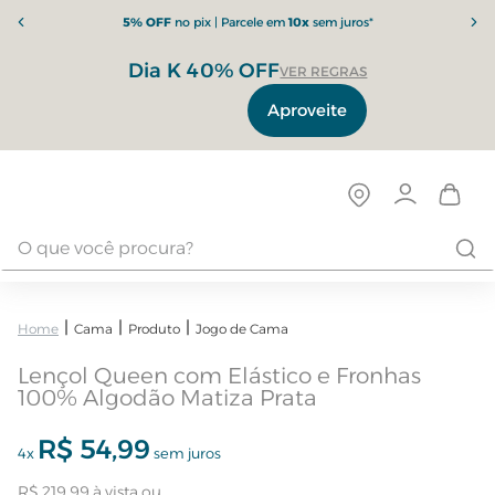
5% OFF
no pix | Parcele em
10x
sem juros*
Dia K 40% OFF
VER REGRAS
Aproveite
Cama
Produto
Jogo de Cama
Lençol Queen com Elástico e Fronhas
100% Algodão Matiza Prata
R$
54
,
99
4
x
sem juros
R$
219
,
99