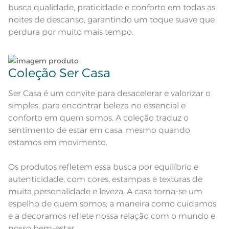
busca qualidade, praticidade e conforto em todas as
Acabamento
Tinto Liso
noites de descanso, garantindo um toque suave que
Lavação a 40ºC; Proibido alvejar;
perdura por muito mais tempo.
Secar em tambor com
temperatura máxima de 60º; Ferro
Instruções de Lavagem
de passar com temperatura
maxima de 150º C; Proibido lavar a
seco;
Pode haver pequena variação de
Coleção Ser Casa
cor, de acordo com a configuração
e modelo do monitor ou do
Observações
aparelho celular. Consultar a cor
Ser Casa é um convite para desacelerar e valorizar o
nas especificações técnicas do
produto.
simples, para encontrar beleza no essencial e
conforto em quem somos. A coleção traduz o
sentimento de estar em casa, mesmo quando
estamos em movimento.
Os produtos refletem essa busca por equilíbrio e
autenticidade, com cores, estampas e texturas de
muita personalidade e leveza. A casa torna-se um
espelho de quem somos; a maneira como cuidamos
e a decoramos reflete nossa relação com o mundo e
nosso bem-estar.