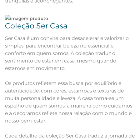
tranquilas e aconchegantes.
Instruções de Lavagem
de passar com temperatura
maxima de 150º C; Proibido lavar a
seco;
Pode haver pequena variação de
cor, de acordo com a configuração
Coleção Ser Casa
e modelo do monitor ou do
Observações
aparelho celular. Consultar a cor
nas especificações técnicas do
produto.
Ser Casa é um convite para desacelerar e valorizar o
simples, para encontrar beleza no essencial e
conforto em quem somos. A coleção traduz o
sentimento de estar em casa, mesmo quando
estamos em movimento.
Os produtos refletem essa busca por equilíbrio e
autenticidade, com cores, estampas e texturas de
muita personalidade e leveza. A casa torna-se um
espelho de quem somos; a maneira como cuidamos
e a decoramos reflete nossa relação com o mundo e
nosso bem-estar.
Cada detalhe da coleção Ser Casa traduz a jornada de