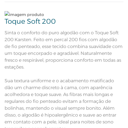
Quantidade de Peças
Lave tipos de tecidos distintos separadamente;
3 Peças
Toque Soft 200
Lençol com elástico estampado;
Atributos
Não lave cores claras e cores escuras no mesmo
Fronha toda estampada com 3
abas de 4cm
ciclo;
Sinta o conforto do puro algodão com o Toque Soft
Fronha branca com estampa de
200 Karsten. Feito em percal 200 fios com algodão
folhas, flores e pássaros delicados.
Descrição Visual
Lençol com elástico cinza com
Lave as peças no ciclo leve, suave ou delicado de
de fio penteado, esse tecido combina suavidade com
estampa chevron.
sua lavadora;
um toque encorpado e agradável. Naturalmente
Composição
100% Algodão
fresco e respirável, proporciona conforto em todas as
Enxágue as peças com bastante água;
estações.
Tamanho
King
Utilize a quantidade mínima de amaciante e sabão;
Sua textura uniforme e o acabamento matificado
Itens Inclusos
1 Lençol com Elástico; 2 Fronhas
dão um charme discreto à cama, com aparência
Leia atentamente as instruções na etiqueta.
acolhedora e toque suave. As fibras mais longas e
Lençol de Elástico: 1,93m x 2,03m x
Medida
40cm; Fronha: 50cm x 70cm
regulares do fio penteado evitam a formação de
bolinhas, mantendo o visual sempre bonito. Além
Acabamento
Estampado
disso, o algodão é hipoalergênico e suave ao entrar
Lavação a 40ºC; Proibido alvejar;
em contato com a pele, ideal para noites de sono
Secar em tambor com
temperatura máxima de 60º; Ferro