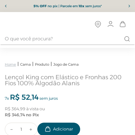
5% OFF
no pix | Parcele em
10x
sem juros*
Cama
Produto
Jogo de Cama
Lençol King com Elástico e Fronhas 200
Fios 100% Algodão Alanis
R$
52
,
14
7
x
sem juros
R$
364
,
99
R$
346
,
74
－
＋