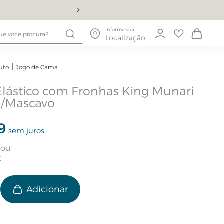
10% OFF
Informe sua
Localização
uto
Jogo de Cama
Elástico com Fronhas King Munari
e/Mascavo
9
sem juros
e