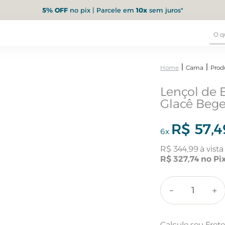
5% OFF
no pix | Parcele em
10x
sem juros*
Cama
Prod
Lençol de 
Glacê Beg
R$
57
,
4
6
x
R$
344
,
99
R$
327
,
74
－
＋
Calcule seu Fret