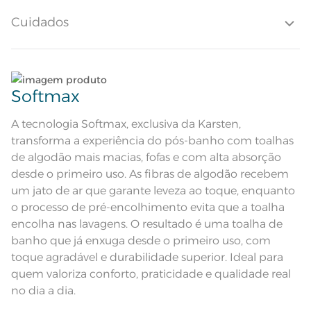
Quantidade de Peças
2 Peças
Cuidados
Toque macio; Ótima absorção; Pré-
Atributos
encolhido; Antipiling; Corpo e barra
em jacquard; Tecnologia Softmax
Corpo verde claro e barra com
Descrição Visual
Lave tipos de tecidos distintos separadamente;
desenho de flores em branco.
Softmax
Composição
Não lave cores claras e cores escuras no mesmo
96% Algodão 4% Poliéster
ciclo;
A tecnologia Softmax, exclusiva da Karsten,
transforma a experiência do pós-banho com toalhas
Tamanho
Banho
Lave as peças no ciclo leve, suave ou delicado de
de algodão mais macias, fofas e com alta absorção
sua lavadora;
desde o primeiro uso. As fibras de algodão recebem
Cor
Matcha
um jato de ar que garante leveza ao toque, enquanto
Enxágue as peças com bastante água;
1 Toalha de Banho; 1 Toalha de
o processo de pré-encolhimento evita que a toalha
Itens Inclusos
Rosto
encolha nas lavagens. O resultado é uma toalha de
Utilize a quantidade mínima de amaciante e sabão;
Toalha de Banho: 70cm x 1,35m;
banho que já enxuga desde o primeiro uso, com
Medida
Toalha de Rosto: 48cm x 80cm
toque agradável e durabilidade superior. Ideal para
Lavação a 60ºC; Proibido alvejar;
Ao pendurar as toalhas, recomenda-se sacudi-las
quem valoriza conforto, praticidade e qualidade real
Secar em tambor com
bem;
temperatura maxima de 60ºC;
Instruções de Lavagem
no dia a dia.
Ferro de passar com temperatura
maxima de 150ºC; Proibido lavar a
seco