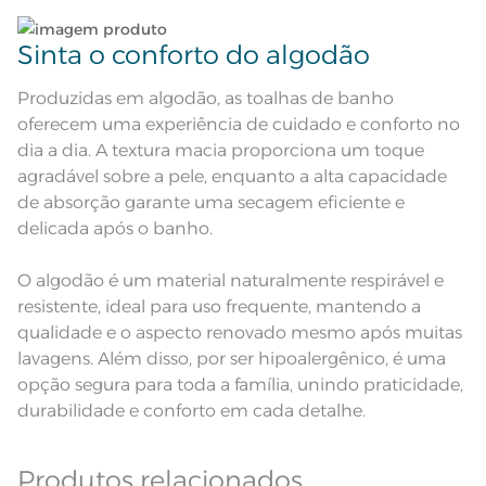
Leia atentamente as instruções na etiqueta.
Pode haver pequena variação de
cor, de acordo com a configuração
e modelo do monitor ou do
Sinta o conforto do algodão
Observações
aparelho celular. Consultar a cor
nas especificações técnicas do
produto.
Produzidas em algodão, as toalhas de banho
Fios
Fio Cardado
oferecem uma experiência de cuidado e conforto no
dia a dia. A textura macia proporciona um toque
agradável sobre a pele, enquanto a alta capacidade
de absorção garante uma secagem eficiente e
delicada após o banho.
O algodão é um material naturalmente respirável e
resistente, ideal para uso frequente, mantendo a
qualidade e o aspecto renovado mesmo após muitas
lavagens. Além disso, por ser hipoalergênico, é uma
opção segura para toda a família, unindo praticidade,
durabilidade e conforto em cada detalhe.
Produtos relacionados