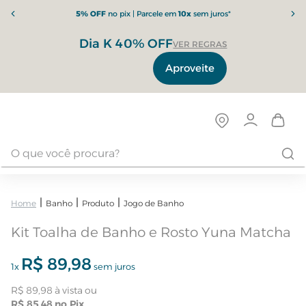
5% OFF
no pix | Parcele em
10x
sem juros*
Dia K 40% OFF
VER REGRAS
Aproveite
Banho
Produto
Jogo de Banho
Kit Toalha de Banho e Rosto Yuna Matcha
R$
89
,
98
1
x
sem juros
R$
89
,
98
R$
85
,
48