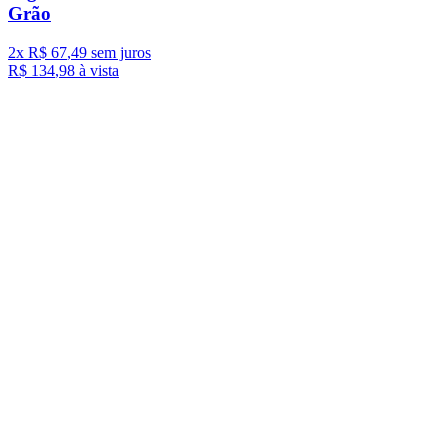
Grão
2
x
R$
67
,
49
sem juros
R$
134
,
98
à vista