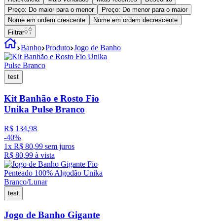
Preço: Do maior para o menor
Preço: Do menor para o maior
Nome em ordem crescente
Nome em ordem decrescente
Filtrar
Banho
Produto
Jogo de Banho
test
Kit Banhão e Rosto Fio
Unika Pulse Branco
R$
134
,
98
-
40%
1
x
R$
80
,
99
sem juros
R$
80
,
99
à vista
test
Jogo de Banho Gigante