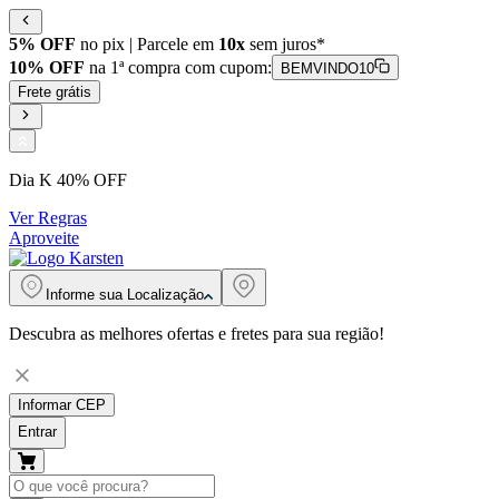
5% OFF
no pix | Parcele em
10x
sem juros*
10% OFF
na 1ª compra com cupom:
BEMVINDO10
Frete grátis
Dia K 40% OFF
Ver Regras
Aproveite
Informe sua
Localização
Descubra as melhores ofertas e fretes para sua região!
Informar CEP
Entrar