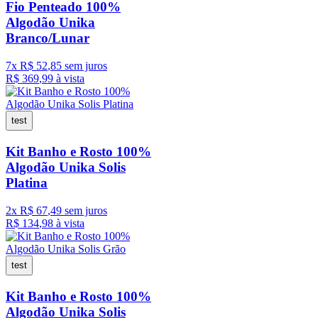
Fio Penteado 100%
Algodão Unika
Branco/Lunar
7
x
R$
52
,
85
sem juros
R$
369
,
99
à vista
test
Kit Banho e Rosto 100%
Algodão Unika Solis
Platina
2
x
R$
67
,
49
sem juros
R$
134
,
98
à vista
test
Kit Banho e Rosto 100%
Algodão Unika Solis