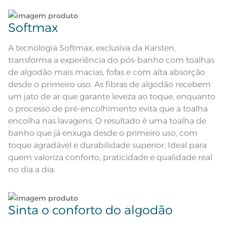
Corpo bege e barra com desenho
Descrição Visual
Lave tipos de tecidos distintos separadamente;
de flores em lilás.
Softmax
Composição
Não lave cores claras e cores escuras no mesmo
96% Algodão 4% Poliéster
ciclo;
A tecnologia Softmax, exclusiva da Karsten,
transforma a experiência do pós-banho com toalhas
Tamanho
Banho
Lave as peças no ciclo leve, suave ou delicado de
de algodão mais macias, fofas e com alta absorção
sua lavadora;
desde o primeiro uso. As fibras de algodão recebem
Cor
Grão
um jato de ar que garante leveza ao toque, enquanto
Enxágue as peças com bastante água;
1 Toalha de Banho; 1 Toalha de
o processo de pré-encolhimento evita que a toalha
Itens Inclusos
Rosto
encolha nas lavagens. O resultado é uma toalha de
Utilize a quantidade mínima de amaciante e sabão;
Toalha de Banho: 70cm x 1,35m;
banho que já enxuga desde o primeiro uso, com
Medida
Toalha de Rosto: 48cm x 80cm
toque agradável e durabilidade superior. Ideal para
Lavação a 60ºC; Proibido alvejar;
Ao pendurar as toalhas, recomenda-se sacudi-las
quem valoriza conforto, praticidade e qualidade real
Secar em tambor com
bem;
temperatura maxima de 60ºC;
Instruções de Lavagem
no dia a dia.
Ferro de passar com temperatura
maxima de 150ºC; Proibido lavar a
seco
Leia atentamente as instruções na etiqueta.
Pode haver pequena variação de
cor, de acordo com a configuração
e modelo do monitor ou do
Sinta o conforto do algodão
Observações
aparelho celular. Consultar a cor
nas especificações técnicas do
produto.