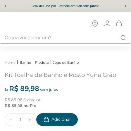
5% OFF
no pix | Parcele em
10x
sem juros*
Banho
Produto
Jogo de Banho
Kit Toalha de Banho e Rosto Yuna Grão
R$
89
,
98
1
x
sem juros
R$
89
,
98
R$
85
,
48
－
＋