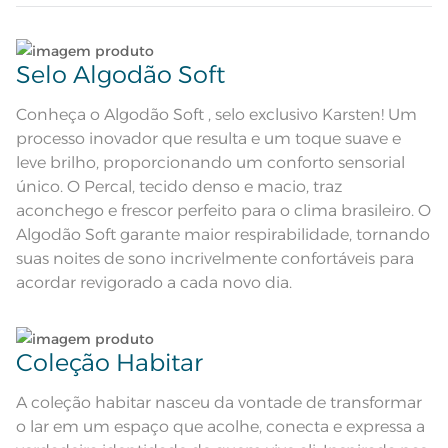
Quantidade de Peças
Lave tipos de tecidos distintos separadamente;
3 Peças
Selo Algodão Soft
Sobre lençol tinto com bainha de
3cm; Lençol com elástico tinto;
Não lave cores claras e cores escuras no mesmo
Fronha tintas com 3 abas de 4 cm;
ciclo;
Conheça o Algodão Soft , selo exclusivo Karsten! Um
Atributos
Algodão Soft; Fio Penteado; Mais
encorpado e macio; Altamente
processo inovador que resulta e um toque suave e
respirável; Antipilling;
Hipoalergênico
Lave as peças no ciclo leve, suave ou delicado de
leve brilho, proporcionando um conforto sensorial
sua lavadora;
único. O Percal, tecido denso e macio, traz
Composição
100% Algodão
aconchego e frescor perfeito para o clima brasileiro. O
Enxágue as peças com bastante água;
Algodão Soft garante maior respirabilidade, tornando
Tamanho
Solteiro
suas noites de sono incrivelmente confortáveis para
Utilize a quantidade mínima de amaciante e sabão;
acordar revigorado a cada novo dia.
Cor
Titânio
Leia atentamente as instruções na etiqueta.
1 Lençol de Elástico; 1 Sobrelençol; 1
Itens Inclusos
Fronha
Coleção Habitar
Sobrelençol: 1,80m x 2,50m; Lençol
Medida
de Elástico: 1,00m x 2,00m x 35cm;
Fronha: 50cm x 70cm
A coleção habitar nasceu da vontade de transformar
o lar em um espaço que acolhe, conecta e expressa a
Acabamento
Liso