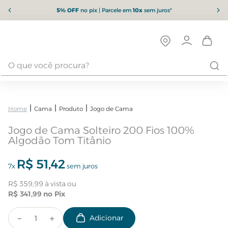
5% OFF
no pix | Parcele em
10x
sem juros*
Cama
Produto
Jogo de Cama
Jogo de Cama Solteiro 200 Fios 100%
Algodão Tom Titânio
R$
51
,
42
7
x
sem juros
R$
359
,
99
R$
341
,
99
－
＋