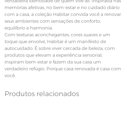
verdadeira identidade de quem vive ali. Inspirada nas
Lavação a 60ºC; Proibido alvejar;
Secar em tambor com
memórias afetivas, no bem-estar e no cuidado diário
temperatura maxima de 60ºC;
Instruções de Lavagem
com a casa, a coleção Habitar convida você a renovar
Ferro de passar com temperatura
maxima de 150ºC; Proibido lavar a
seus ambientes com sensações de conforto,
seco;
Pode haver pequena variação de
equilíbrio e harmonia.
cor, de acordo com a configuração
e modelo do monitor ou do
Com texturas aconchegantes, cores suaves e um
Observações
aparelho celular. Consultar a cor
nas especificações técnicas do
toque que envolve, Habitar é um manifesto de
produto.
autocuidado. É sobre viver cercada de beleza, com
produtos que elevam a experiência sensorial,
inspiram bem-estar e fazem da sua casa um
verdadeiro refúgio. Porque casa renovada é casa com
você.
Produtos relacionados