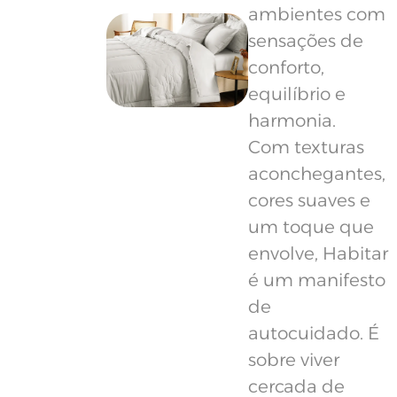
ambientes com
sensações de
conforto,
equilíbrio e
harmonia.
Com texturas
aconchegantes,
cores suaves e
um toque que
envolve, Habitar
é um manifesto
de
autocuidado. É
sobre viver
cercada de