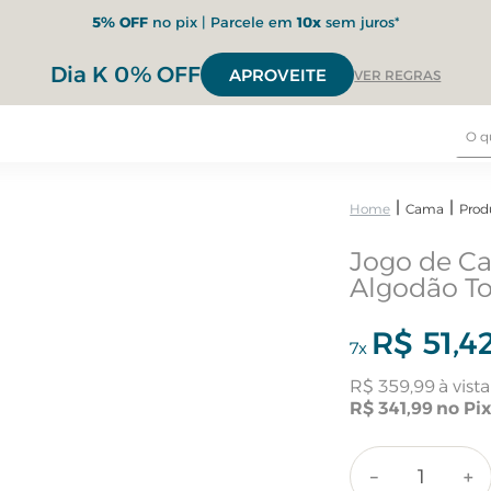
5% OFF
no pix | Parcele em
10x
sem juros*
Dia K 0% OFF
APROVEITE
VER REGRAS
Cama
Prod
Jogo de Ca
Algodão T
R$
51
,
4
7
x
R$
359
,
99
R$
341
,
99
－
＋