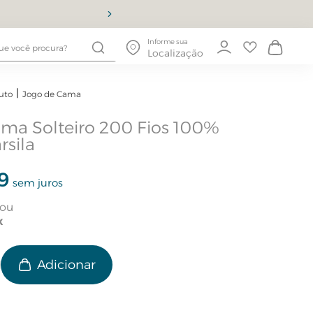
10% OFF
Informe sua
Localização
uto
Jogo de Cama
ma Solteiro 200 Fios 100%
rsila
9
sem juros
e