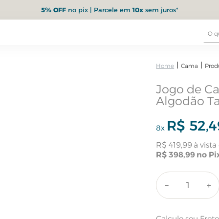
5% OFF
no pix | Parcele em
10x
sem juros*
Cama
Prod
Jogo de Ca
Algodão Ta
R$
52
,
4
8
x
R$
419
,
99
R$
398
,
99
－
＋
Calcule seu Fret