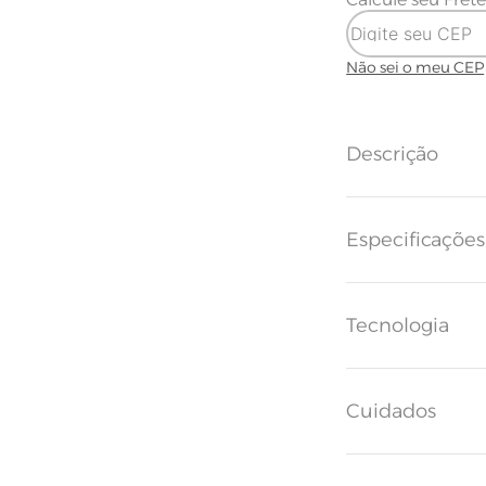
Não sei o meu CEP
Descrição
Minimalista e el
Especificaçõe
bordado em pont
cores clássicas, 
perfeito para q
quem procura po
Produzido em 200
Tecnologia
cama encorpado,
Tecido
Cuidados
Altura do Le