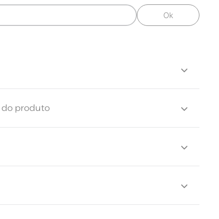
Ok
egante, o jogo de cama Deliz se destaca pelo
s do produto
o royal nas fronhas. Com design clean e opções de
oferece versatilidade para composições diversas. É
uem prefere uma cama mais clean, ou mesmo para
r uma base de construções mais elaboradas.
 fios de algodão 100% brasileiro, é um jogo de
 macio e altamente respirável.
Toque Soft 200 | Fio penteado
200 fios
nçol
35cm