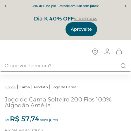
5% OFF
no pix | Parcele em
10x
sem juros*
Dia K 40% OFF
VER REGRAS
Aproveite
Cama
Produto
Jogo de Cama
Jogo de Cama Solteiro 200 Fios 100%
Algodão Amélia
R$
57
,
74
6
x
sem juros
R$
346
,
49