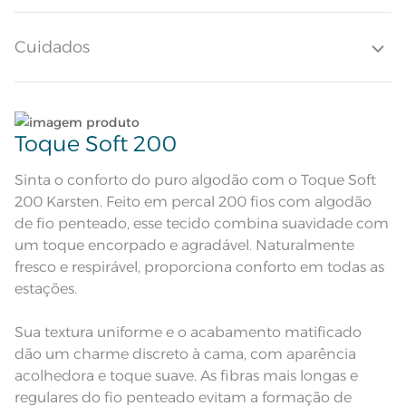
harmonia com os demais itens. Confeccionado em algodão 200 fios, o
jogo de cama Amélia é ideal para transformar o ambiente com
Altura do Lençol
35cm
conforto, elegância e bem-estar.
Cuidados
Quantidade de Fios
200 Fios
Quantidade de Peças
Lave tipos de tecidos distintos separadamente;
3 Peças
Toque Soft 200
Sobre lençol estampado com
dobra feita e bainha de 3cm;
Não lave cores claras e cores escuras no mesmo
Atributos
Lençol com elástico estampado;
ciclo;
Sinta o conforto do puro algodão com o Toque Soft
Fronha dimensionada com 4 abas
de 4cm
200 Karsten. Feito em percal 200 fios com algodão
Fronha dimensionada na cor
branca com moldura cinza e
Lave as peças no ciclo leve, suave ou delicado de
de fio penteado, esse tecido combina suavidade com
Descrição Visual
estampa de flores. Sobrelençol
sua lavadora;
branco com floral rosa. Lençol com
um toque encorpado e agradável. Naturalmente
elástico cinza e leve textura.
fresco e respirável, proporciona conforto em todas as
Enxágue as peças com bastante água;
Composição
100% Algodão
estações.
Utilize a quantidade mínima de amaciante e sabão;
Tamanho
Solteiro
Sua textura uniforme e o acabamento matificado
dão um charme discreto à cama, com aparência
1 Lençol com Elástico; 1 Sobrelençol;
Leia atentamente as instruções na etiqueta.
Itens Inclusos
acolhedora e toque suave. As fibras mais longas e
1 Fronha
regulares do fio penteado evitam a formação de
Lençol de Elástico: 1,00m x 2,00m