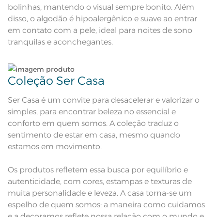
Medida
x 35cm; Sobrelençol: 1,80m x
bolinhas, mantendo o visual sempre bonito. Além
2,50m; Fronha: 50cm x 70cm
disso, o algodão é hipoalergênico e suave ao entrar
Acabamento
Estampado Dimensionado
em contato com a pele, ideal para noites de sono
tranquilas e aconchegantes.
Lavação a 40ºC; Proibido alvejar;
Secar em tambor com
temperatura máxima de 60º; Ferro
Instruções de Lavagem
de passar com temperatura
maxima de 150º C; Proibido lavar a
seco;
Coleção Ser Casa
Pode haver pequena variação de
cor, de acordo com a configuração
e modelo do monitor ou do
Observações
Ser Casa é um convite para desacelerar e valorizar o
aparelho celular. Consultar a cor
nas especificações técnicas do
simples, para encontrar beleza no essencial e
produto.
conforto em quem somos. A coleção traduz o
sentimento de estar em casa, mesmo quando
estamos em movimento.
Os produtos refletem essa busca por equilíbrio e
autenticidade, com cores, estampas e texturas de
muita personalidade e leveza. A casa torna-se um
espelho de quem somos; a maneira como cuidamos
e a decoramos reflete nossa relação com o mundo e