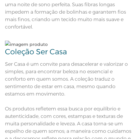
uma noite de sono perfeita. Suas fibras longas
Lençol de Elástico: 1,60m x 2,00m x
Medida
40cm; Sobrelençol: 2,40m x 2,60m;
impedem a formação de bolinhas e garantem fios
Fronha: 50cm x 70cm
mais finos, criando um tecido muito mais suave e
Estampado fronha e vira
Acabamento
confortável.
dimensionada
Lavação a 40ºC; Proibido alvejar;
Secar em tambor com
temperatura máxima de 60º; Ferro
Instruções de Lavagem
de passar com temperatura
Coleção Ser Casa
maxima de 150º C; Proibido lavar a
seco;
Pode haver pequena variação de
Ser Casa é um convite para desacelerar e valorizar o
cor, de acordo com a configuração
e modelo do monitor ou do
Observações
simples, para encontrar beleza no essencial e
aparelho celular. Consultar a cor
nas especificações técnicas do
conforto em quem somos. A coleção traduz o
produto.
sentimento de estar em casa, mesmo quando
estamos em movimento.
Os produtos refletem essa busca por equilíbrio e
autenticidade, com cores, estampas e texturas de
muita personalidade e leveza. A casa torna-se um
espelho de quem somos; a maneira como cuidamos
e a decoramos reflete nossa relação com o mundo e