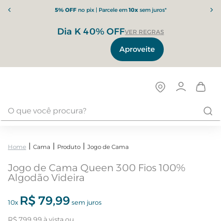
5% OFF
no pix | Parcele em
10x
sem juros*
Dia K 40% OFF
VER REGRAS
Aproveite
Cama
Produto
Jogo de Cama
Jogo de Cama Queen 300 Fios 100%
Algodão Videira
R$
79
,
99
10
x
sem juros
R$
799
,
99