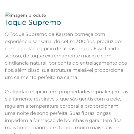
Quantidade de Peças
Lave tipos de tecidos distintos separadamente;
4 Peças
Toque Supremo
Sobre lençol com dobra feita e
bainha de 3cm; Lençol com
Não lave cores claras e cores escuras no mesmo
Atributos
elástico tinto; Fronha com 3 abas
ciclo;
O Toque Supremo da Karsten começa com
de 7cm e ponto ajour aplicado nas
abas; Algodão egípcio
experiência sensorial do cetim 300 fios, produzido
Fronha com aba dupla e
sobrelençol estampam um cenário
Lave as peças no ciclo leve, suave ou delicado de
com algodão egípcio de fibras longas. Esse tecido
paradisíaco de árvores e
sua lavadora;
Descrição Visual
ornamentos em tons de cinza,
sedoso, de toque extremamente macio e com
verde e detalhes em bege. Lençol
cintilância natural, por conta do entrelaçamento dos
com elástico cinza com textura
suave.
Enxágue as peças com bastante água;
fios; além disso, sua estrutura maleável proporciona
Composição
100% Algodão
um caimento perfeito na cama.
Utilize a quantidade mínima de amaciante e sabão;
Tamanho
Queen
O algodão egípcio tem propriedades hipoalergênicas
Leia atentamente as instruções na etiqueta.
e altamente respiráveis, que são gentis com a pele,
1 Lençol com Elástico; 1 Sobrelençol;
Itens Inclusos
regulam a temperatura corporal e proporcionam
2 Fronhas
uma noite de sono perfeita. Suas fibras longas
Lençol de Elástico: 1,60m x 2,00m x
Medida
40cm; Sobrelençol: 2,40m x 2,60m;
impedem a formação de bolinhas e garantem fios
Fronha: 50cm x 70cm
mais finos, criando um tecido muito mais suave e
Estampado Confeccionado Aba
Acabamento