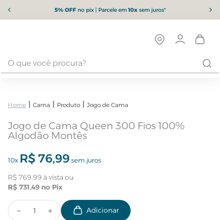
5% OFF
no pix | Parcele em
10x
sem juros*
Cama
Produto
Jogo de Cama
Jogo de Cama Queen 300 Fios 100%
Algodão Montês
R$
76
,
99
10
x
sem juros
R$
769
,
99
R$
731
,
49
－
＋