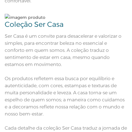
confortável.
Dupla
Lavação a 40ºC; Proibido alvejar;
Secar em tambor com
temperatura máxima de 60º; Ferro
Instruções de Lavagem
de passar com temperatura
Coleção Ser Casa
maxima de 150º C; Proibido lavar a
seco;
Pode haver pequena variação de
Ser Casa é um convite para desacelerar e valorizar o
cor, de acordo com a configuração
e modelo do monitor ou do
Observações
simples, para encontrar beleza no essencial e
aparelho celular. Consultar a cor
nas especificações técnicas do
conforto em quem somos. A coleção traduz o
produto.
sentimento de estar em casa, mesmo quando
estamos em movimento.
Os produtos refletem essa busca por equilíbrio e
autenticidade, com cores, estampas e texturas de
muita personalidade e leveza. A casa torna-se um
espelho de quem somos; a maneira como cuidamos
e a decoramos reflete nossa relação com o mundo e
nosso bem-estar.
Cada detalhe da coleção Ser Casa traduz a jornada de