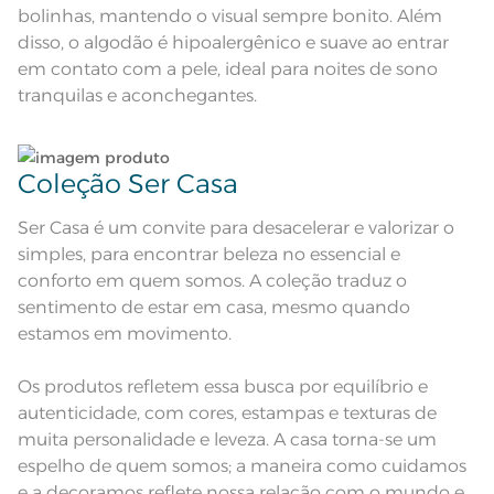
Medida
40cm; Sobrelençol: 2,40m x 2,50m;
bolinhas, mantendo o visual sempre bonito. Além
Fronha: 50cm x 70cm
disso, o algodão é hipoalergênico e suave ao entrar
Acabamento
Tinto Bordado Dimensionado
em contato com a pele, ideal para noites de sono
tranquilas e aconchegantes.
Lavação a 40ºC; Proibido alvejar;
Secar em tambor com
temperatura máxima de 60º; Ferro
Instruções de Lavagem
de passar com temperatura
maxima de 150º C; Proibido lavar a
seco;
Coleção Ser Casa
Pode haver pequena variação de
cor, de acordo com a configuração
e modelo do monitor ou do
Observações
Ser Casa é um convite para desacelerar e valorizar o
aparelho celular. Consultar a cor
nas especificações técnicas do
simples, para encontrar beleza no essencial e
produto.
conforto em quem somos. A coleção traduz o
sentimento de estar em casa, mesmo quando
estamos em movimento.
Os produtos refletem essa busca por equilíbrio e
autenticidade, com cores, estampas e texturas de
muita personalidade e leveza. A casa torna-se um
espelho de quem somos; a maneira como cuidamos
e a decoramos reflete nossa relação com o mundo e