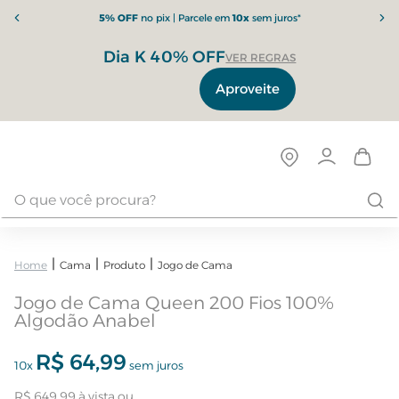
5% OFF
no pix | Parcele em
10x
sem juros*
Dia K 40% OFF
VER REGRAS
Aproveite
Cama
Produto
Jogo de Cama
Jogo de Cama Queen 200 Fios 100%
Algodão Anabel
R$
64
,
99
10
x
sem juros
R$
649
,
99