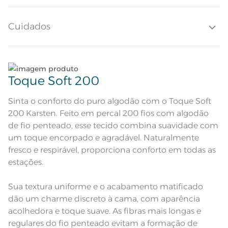
equilibrando modernidade e aconchego. Com o toque de maciez que
oferece todo conforto, o jogo de cama Anabel acolhe o ambiente e
Altura do Lençol
40cm
convida ao descanso com elegância.
Cuidados
Quantidade de Fios
200 Fios
Quantidade de Peças
Lave tipos de tecidos distintos separadamente;
4 Peças
Toque Soft 200
Sobre lençol estampado com
dobra feita e bainha de 3cm;
Não lave cores claras e cores escuras no mesmo
Atributos
Lençol com elástico estampado;
ciclo;
Sinta o conforto do puro algodão com o Toque Soft
Fronha com 3 abas de 4cm e
bordado localizado + ponto royal
200 Karsten. Feito em percal 200 fios com algodão
Fronha tinta branca com bordado
localizado de flores e ponto royal
Lave as peças no ciclo leve, suave ou delicado de
de fio penteado, esse tecido combina suavidade com
Descrição Visual
marrom. Sobrelençol e lençol com
sua lavadora;
elástico com estampa geométrica
um toque encorpado e agradável. Naturalmente
em fundo branco.
fresco e respirável, proporciona conforto em todas as
Enxágue as peças com bastante água;
Composição
100% Algodão
estações.
Utilize a quantidade mínima de amaciante e sabão;
Tamanho
Queen
Sua textura uniforme e o acabamento matificado
dão um charme discreto à cama, com aparência
1 Lençol com Elástico; 1 Sobrelençol;
Leia atentamente as instruções na etiqueta.
Itens Inclusos
acolhedora e toque suave. As fibras mais longas e
2 Fronhas
regulares do fio penteado evitam a formação de
Lençol de Elástico: 1,58m x 1,98m x