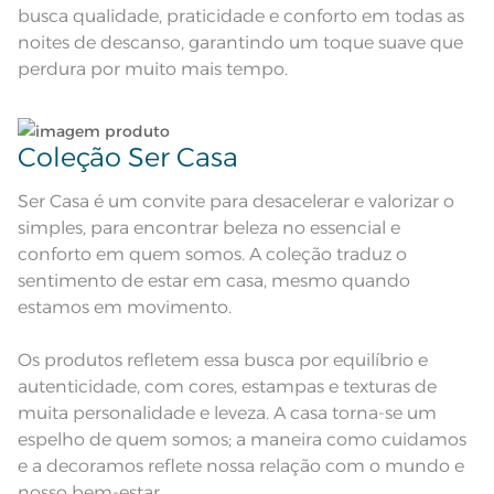
busca qualidade, praticidade e conforto em todas as
Acabamento
Estampado
noites de descanso, garantindo um toque suave que
Lavação a 40ºC; Proibido alvejar;
perdura por muito mais tempo.
Secar em tambor com
temperatura máxima de 60º; Ferro
Instruções de Lavagem
de passar com temperatura
maxima de 150º C; Proibido lavar a
seco;
Pode haver pequena variação de
Coleção Ser Casa
cor, de acordo com a configuração
e modelo do monitor ou do
Observações
aparelho celular. Consultar a cor
Ser Casa é um convite para desacelerar e valorizar o
nas especificações técnicas do
produto.
simples, para encontrar beleza no essencial e
conforto em quem somos. A coleção traduz o
sentimento de estar em casa, mesmo quando
estamos em movimento.
Os produtos refletem essa busca por equilíbrio e
autenticidade, com cores, estampas e texturas de
muita personalidade e leveza. A casa torna-se um
espelho de quem somos; a maneira como cuidamos
e a decoramos reflete nossa relação com o mundo e
nosso bem-estar.