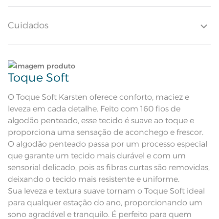
leveza. Com tecido altamente respirável, que auxilia na regulação da
temperatura do corpo, o jogo de cama Sophia combina sofisticação e
Altura do Lençol
30cm
bem-estar.
Cuidados
Quantidade de Fios
160 Fios
Quantidade de Peças
Lave tipos de tecidos distintos separadamente;
4 Peças
Toque Soft
Desenho feito à mão; Sobre lençol
Atributos
Não lave cores claras e cores escuras no mesmo
estampado; Lençol com elástico
estampado; Fronha sem abas
ciclo;
O Toque Soft Karsten oferece conforto, maciez e
Fronha e sobrelençol com estampa
leveza em cada detalhe. Feito com 160 fios de
floral em tons de cinza e bege.
Descrição Visual
Lençol com elástico bege com leve
Lave as peças no ciclo leve, suave ou delicado de
algodão penteado, esse tecido é suave ao toque e
textura.
sua lavadora;
proporciona uma sensação de aconchego e frescor.
Composição
100% Algodão
O algodão penteado passa por um processo especial
Enxágue as peças com bastante água;
que garante um tecido mais durável e com um
Tamanho
Queen
sensorial delicado, pois as fibras curtas são removidas,
Utilize a quantidade mínima de amaciante e sabão;
deixando o tecido mais resistente e uniforme.
1 Lençol com Elástico; 1 Sobrelençol;
Itens Inclusos
2 Fronhas
Sua leveza e textura suave tornam o Toque Soft ideal
Leia atentamente as instruções na etiqueta.
Lençol de Elástico: <br>1,58m x
para qualquer estação do ano, proporcionando um
Medida
1,98m x 30cm; Sobrelençol: 2,40m
x 2,40m; Fronha: 50cm x 70cm
sono agradável e tranquilo. É perfeito para quem