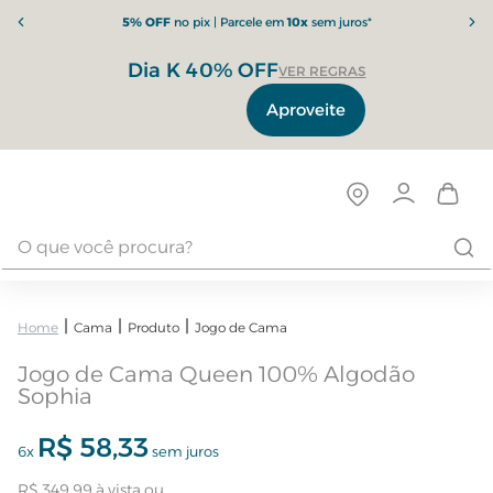
5% OFF
no pix | Parcele em
10x
sem juros*
Dia K 40% OFF
VER REGRAS
Aproveite
Cama
Produto
Jogo de Cama
Jogo de Cama Queen 100% Algodão
Sophia
R$
58
,
33
6
x
sem juros
R$
349
,
99