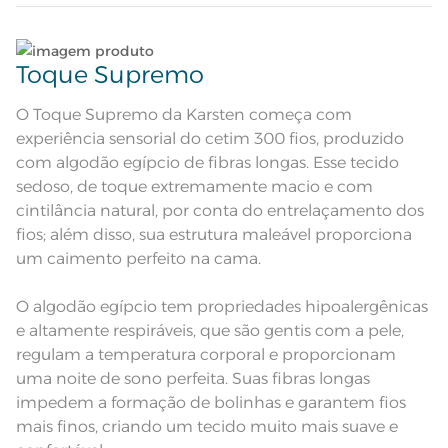
Quantidade de Peças
Lave tipos de tecidos distintos separadamente;
4 Peças
Toque Supremo
Sobre lençol tinto com dobra feita,
filete aplicado e pala de 10cm;
Não lave cores claras e cores escuras no mesmo
Lençol com elástico tinto; Fronha
Atributos
ciclo;
O Toque Supremo da Karsten começa com
com 3 abas de 7cm com filete
sobreposto de 2,5cm e cordonê
experiência sensorial do cetim 300 fios, produzido
aplicado nos 3 lados
Base em cor Rosa com filete nude
Lave as peças no ciclo leve, suave ou delicado de
com algodão egípcio de fibras longas. Esse tecido
aplicado na pala do sobrelençol e
sua lavadora;
Descrição Visual
fronha com bordo sobreposto e
sedoso, de toque extremamente macio e com
cordonê aplicado em cor nude.
cintilância natural, por conta do entrelaçamento dos
Lençol de elástico liso
Enxágue as peças com bastante água;
fios; além disso, sua estrutura maleável proporciona
Composição
100% Algodão
um caimento perfeito na cama.
Utilize a quantidade mínima de amaciante e sabão;
Tamanho
King
O algodão egípcio tem propriedades hipoalergênicas
Leia atentamente as instruções na etiqueta.
e altamente respiráveis, que são gentis com a pele,
Cor
Rosa Veludo/Nude
regulam a temperatura corporal e proporcionam
uma noite de sono perfeita. Suas fibras longas
1 Lençol de Elástico; 1 Sobrelençol; 2
Itens Inclusos
Fronhas
impedem a formação de bolinhas e garantem fios
Sobrelençol: 2,90m x 2,60m; Lençol
mais finos, criando um tecido muito mais suave e
Medida
de Elástico: 1,93m x 2,03m x 40cm;
Fronha: 50cm x 70cm