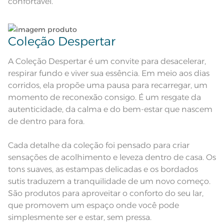
confortável.
Acabamento
Tinto
Pode haver pequena variação de
Coleção Despertar
cor, de acordo com a configuração
e modelo do monitor ou do
Observações
aparelho celular. Consultar a cor
nas especificações técnicas do
A Coleção Despertar é um convite para desacelerar,
produto.
respirar fundo e viver sua essência. Em meio aos dias
corridos, ela propõe uma pausa para recarregar, um
momento de reconexão consigo. É um resgate da
autenticidade, da calma e do bem-estar que nascem
de dentro para fora.
Cada detalhe da coleção foi pensado para criar
sensações de acolhimento e leveza dentro de casa. Os
tons suaves, as estampas delicadas e os bordados
sutis traduzem a tranquilidade de um novo começo.
São produtos para aproveitar o conforto do seu lar,
que promovem um espaço onde você pode
simplesmente ser e estar, sem pressa.