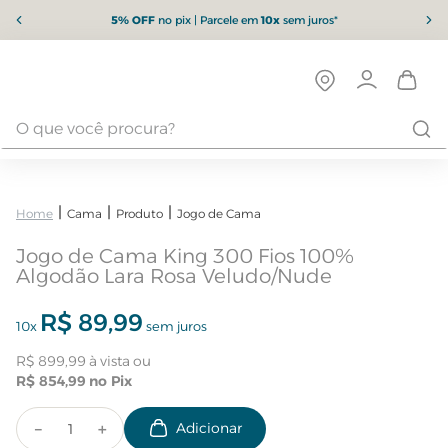
5% OFF
no pix | Parcele em
10x
sem juros*
Cama
Produto
Jogo de Cama
Jogo de Cama King 300 Fios 100%
Algodão Lara Rosa Veludo/Nude
R$
89
,
99
10
x
sem juros
R$
899
,
99
R$
854
,
99
－
＋