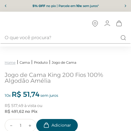
5% OFF
no pix | Parcele em
10x
sem juros*
Cama
Produto
Jogo de Cama
Jogo de Cama King 200 Fios 100%
Algodão Amélia
R$
51
,
74
10
x
sem juros
R$
517
,
49
R$
491
,
62
－
＋