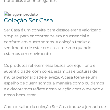
tranquilas e aconchegantes.
Lavação a 40ºC; Proibido alvejar;
Secar em tambor com
temperatura máxima de 60º; Ferro
Instruções de Lavagem
de passar com temperatura
maxima de 150º C; Proibido lavar a
seco;
Coleção Ser Casa
Pode haver pequena variação de
cor, de acordo com a configuração
e modelo do monitor ou do
Observações
Ser Casa é um convite para desacelerar e valorizar o
aparelho celular. Consultar a cor
nas especificações técnicas do
simples, para encontrar beleza no essencial e
produto.
conforto em quem somos. A coleção traduz o
sentimento de estar em casa, mesmo quando
estamos em movimento.
Os produtos refletem essa busca por equilíbrio e
autenticidade, com cores, estampas e texturas de
muita personalidade e leveza. A casa torna-se um
espelho de quem somos; a maneira como cuidamos
e a decoramos reflete nossa relação com o mundo e
nosso bem-estar.
Cada detalhe da coleção Ser Casa traduz a jornada de