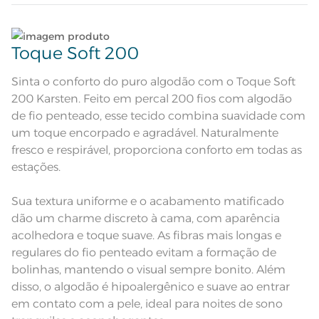
Quantidade de Peças
Lave tipos de tecidos distintos separadamente;
4 Peças
Toque Soft 200
Sobre lençol estampado com
dobra feita e bainha de 3cm;
Não lave cores claras e cores escuras no mesmo
Atributos
Lençol com elástico estampado;
ciclo;
Sinta o conforto do puro algodão com o Toque Soft
Fronha dimensionada com 4 abas
de 4cm
200 Karsten. Feito em percal 200 fios com algodão
Fronha dimensionada na cor
branca com moldura cinza e
Lave as peças no ciclo leve, suave ou delicado de
de fio penteado, esse tecido combina suavidade com
Descrição Visual
estampa de flores. Sobrelençol
sua lavadora;
branco com floral rosa. Lençol com
um toque encorpado e agradável. Naturalmente
elástico cinza e leve textura.
fresco e respirável, proporciona conforto em todas as
Enxágue as peças com bastante água;
Composição
100% Algodão
estações.
Utilize a quantidade mínima de amaciante e sabão;
Tamanho
King
Sua textura uniforme e o acabamento matificado
dão um charme discreto à cama, com aparência
1 Lençol com Elástico; 1 Sobrelençol;
Leia atentamente as instruções na etiqueta.
Itens Inclusos
acolhedora e toque suave. As fibras mais longas e
2 Fronhas
regulares do fio penteado evitam a formação de
Lençol de Elástico: 1,93m x 2,03m x
Medida
40cm; Sobrelençol: 2,90m x 2,50m;
bolinhas, mantendo o visual sempre bonito. Além
Fronha: 50cm x 70cm
disso, o algodão é hipoalergênico e suave ao entrar
Acabamento
Estampado Dimensionado
em contato com a pele, ideal para noites de sono