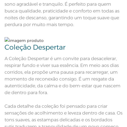
sono agradável e tranquilo. É perfeito para quem
Acabamento
Estampado
busca qualidade, praticidade e conforto em todas as
Pode haver pequena variação de
noites de descanso, garantindo um toque suave que
cor, de acordo com a configuração
e modelo do monitor ou do
perdura por muito mais tempo.
Observações
aparelho celular. Consultar a cor
nas especificações técnicas do
produto.
Coleção Despertar
A Coleção Despertar é um convite para desacelerar,
respirar fundo e viver sua essência. Em meio aos dias
corridos, ela propõe uma pausa para recarregar, um
momento de reconexão consigo. É um resgate da
autenticidade, da calma e do bem-estar que nascem
de dentro para fora.
Cada detalhe da coleção foi pensado para criar
sensações de acolhimento e leveza dentro de casa. Os
tons suaves, as estampas delicadas e os bordados
sutis traduzem a tranquilidade de um novo começo.