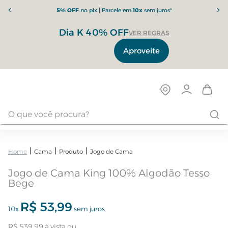
5% OFF
no pix | Parcele em
10x
sem juros*
Dia K 40% OFF
VER REGRAS
Aproveite
Cama
Produto
Jogo de Cama
Jogo de Cama King 100% Algodão Tesso
Bege
R$
53
,
99
10
x
sem juros
R$
539
,
99