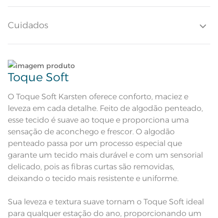
cama Tesso é ideal para composições suaves e contemporâneas.
Altura do Lençol
40cm
Cuidados
Quantidade de Peças
4 Peças
Sobre lençol estampado; Lençol
com elástico estampado; Fronhas
Lave tipos de tecidos distintos separadamente;
Atributos
com 3 abas de 5cm e ponto ajour
Toque Soft
aplicado nos 3 lados
Tecido Bege com desenho de
Não lave cores claras e cores escuras no mesmo
Descrição Visual
textura de riscas irregulares em
ciclo;
bege
O Toque Soft Karsten oferece conforto, maciez e
leveza em cada detalhe. Feito de algodão penteado,
Composição
100% Algodão
Lave as peças no ciclo leve, suave ou delicado de
esse tecido é suave ao toque e proporciona uma
sua lavadora;
sensação de aconchego e frescor. O algodão
Tamanho
King
penteado passa por um processo especial que
Enxágue as peças com bastante água;
garante um tecido mais durável e com um sensorial
Cor
Bege
delicado, pois as fibras curtas são removidas,
Utilize a quantidade mínima de amaciante e sabão;
deixando o tecido mais resistente e uniforme.
1 Lençol de Elástico; 1 Sobrelençol; 2
Itens Inclusos
Fronhas
Leia atentamente as instruções na etiqueta.
Sobrelençol: 2,90m x 2,40m; Lençol
Sua leveza e textura suave tornam o Toque Soft ideal
Medida
de Elástico: 1,93m x 2,03m x 40cm;
Fronha: 50cm x 70cm
para qualquer estação do ano, proporcionando um