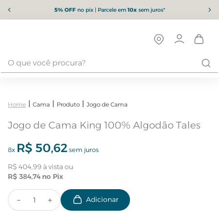
5% OFF
no pix | Parcele em
10x
sem juros*
Cama
Produto
Jogo de Cama
Jogo de Cama King 100% Algodão Tales
R$
50
,
62
8
x
sem juros
R$
404
,
99
R$
384
,
74
－
＋