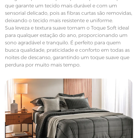
maxima de 150º C; Proibido lavar a
seco;
que garante um tecido mais durável e com um
Pode haver pequena variação de
sensorial delicado, pois as fibras curtas são removidas,
cor, de acordo com a configuração
e modelo do monitor ou do
Observações
deixando o tecido mais resistente e uniforme.
aparelho celular. Consultar a cor
nas especificações técnicas do
Sua leveza e textura suave tornam o Toque Soft ideal
produto.
para qualquer estação do ano, proporcionando um
sono agradável e tranquilo. É perfeito para quem
busca qualidade, praticidade e conforto em todas as
noites de descanso, garantindo um toque suave que
perdura por muito mais tempo.