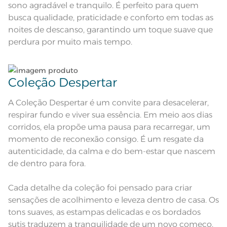
sono agradável e tranquilo. É perfeito para quem
Fronha: 50cm x 70cm
busca qualidade, praticidade e conforto em todas as
Acabamento
Estampado
noites de descanso, garantindo um toque suave que
Pode haver pequena variação de
perdura por muito mais tempo.
cor, de acordo com a configuração
e modelo do monitor ou do
Observações
aparelho celular. Consultar a cor
nas especificações técnicas do
produto.
Coleção Despertar
A Coleção Despertar é um convite para desacelerar,
respirar fundo e viver sua essência. Em meio aos dias
corridos, ela propõe uma pausa para recarregar, um
momento de reconexão consigo. É um resgate da
autenticidade, da calma e do bem-estar que nascem
de dentro para fora.
Cada detalhe da coleção foi pensado para criar
sensações de acolhimento e leveza dentro de casa. Os
tons suaves, as estampas delicadas e os bordados
sutis traduzem a tranquilidade de um novo começo.