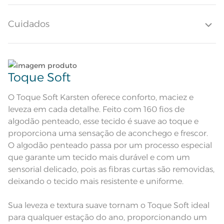
Altura do Lençol
35cm
Cuidados
Quantidade de Fios
160 Fios
Quantidade de Peças
Lave tipos de tecidos distintos separadamente;
4 Peças
Toque Soft
Sobre lençol estampado; Lençol
Atributos
Não lave cores claras e cores escuras no mesmo
com elástico estampado; Fronhas
sem abas
ciclo;
O Toque Soft Karsten oferece conforto, maciez e
Fundo com padronagem de riscas
leveza em cada detalhe. Feito com 160 fios de
em base bege e estampado de
folhagens vazadas em tons
Descrição Visual
Lave as peças no ciclo leve, suave ou delicado de
algodão penteado, esse tecido é suave ao toque e
marrons variados. O lençol de
sua lavadora;
elástico em marrom escuro tem
proporciona uma sensação de aconchego e frescor.
um riscado discreto
O algodão penteado passa por um processo especial
Composição
100% Algodão
Enxágue as peças com bastante água;
que garante um tecido mais durável e com um
sensorial delicado, pois as fibras curtas são removidas,
Tamanho
King
Utilize a quantidade mínima de amaciante e sabão;
deixando o tecido mais resistente e uniforme.
1 Lençol de Elástico; 1 Sobrelençol; 2
Itens Inclusos
Leia atentamente as instruções na etiqueta.
Fronhas
Sua leveza e textura suave tornam o Toque Soft ideal
Sobrelençol: 2,90m x 2,40m; Lençol
para qualquer estação do ano, proporcionando um
Medida
de Elástico: 1,93m x 2,03m x 35cm;