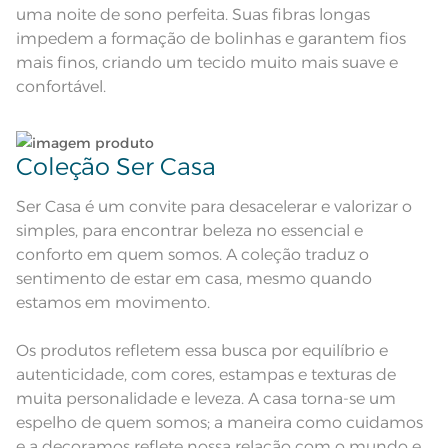
Medida
40cm; Sobrelençol: 2,20m x 2,60m;
uma noite de sono perfeita. Suas fibras longas
Fronha: 50cm x 70cm
impedem a formação de bolinhas e garantem fios
Acabamento
Estampado Confeccionado
mais finos, criando um tecido muito mais suave e
confortável.
Lavação a 40ºC; Proibido alvejar;
Secar em tambor com
temperatura máxima de 60º; Ferro
Instruções de Lavagem
de passar com temperatura
maxima de 150º C; Proibido lavar a
seco;
Coleção Ser Casa
Pode haver pequena variação de
cor, de acordo com a configuração
e modelo do monitor ou do
Observações
Ser Casa é um convite para desacelerar e valorizar o
aparelho celular. Consultar a cor
nas especificações técnicas do
simples, para encontrar beleza no essencial e
produto.
conforto em quem somos. A coleção traduz o
sentimento de estar em casa, mesmo quando
estamos em movimento.
Os produtos refletem essa busca por equilíbrio e
autenticidade, com cores, estampas e texturas de
muita personalidade e leveza. A casa torna-se um
espelho de quem somos; a maneira como cuidamos
e a decoramos reflete nossa relação com o mundo e