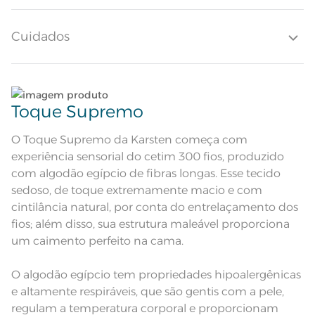
vez, abraça a padronagem no mesmo estilo. Dalila é uma cama que
traz mais aconchego para o quarto.
Altura do Lençol
40cm
Cuidados
Quantidade de Fios
300 Fios
Quantidade de Peças
Lave tipos de tecidos distintos separadamente;
4 Peças
Toque Supremo
Sobre lençol com dobra feita e
bainha de 3cm; Lençol com
Não lave cores claras e cores escuras no mesmo
Atributos
elástico tinto; Fronha com 3 abas
ciclo;
O Toque Supremo da Karsten começa com
de 7cm e ponto ajour aplicado nas
abas; Algodão egípcio
experiência sensorial do cetim 300 fios, produzido
Fronha e sobrelençol com filete
aplicado e estampa floral em tons
Lave as peças no ciclo leve, suave ou delicado de
com algodão egípcio de fibras longas. Esse tecido
Descrição Visual
de branco e laranja. Lençol com
sua lavadora;
elástico com textura nas cores
sedoso, de toque extremamente macio e com
branco e laranja.
cintilância natural, por conta do entrelaçamento dos
Enxágue as peças com bastante água;
Composição
100% Algodão
fios; além disso, sua estrutura maleável proporciona
um caimento perfeito na cama.
Utilize a quantidade mínima de amaciante e sabão;
Tamanho
Casal
O algodão egípcio tem propriedades hipoalergênicas
1 Lençol com Elástico; 1 Sobrelençol;
Leia atentamente as instruções na etiqueta.
Itens Inclusos
e altamente respiráveis, que são gentis com a pele,
2 Fronhas
regulam a temperatura corporal e proporcionam
Lençol de Elástico: 1,40m x 1,90m x