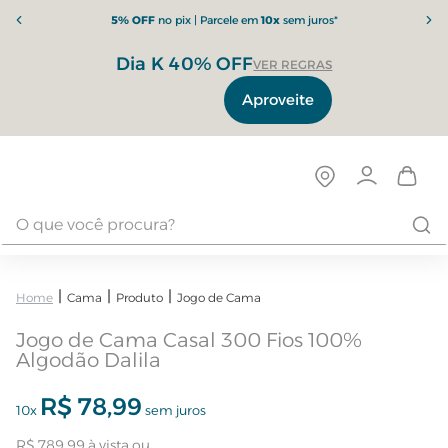
5% OFF
no pix | Parcele em
10x
sem juros*
Dia K 40% OFF
VER REGRAS
Aproveite
Cama
Produto
Jogo de Cama
Jogo de Cama Casal 300 Fios 100%
Algodão Dalila
R$
78
,
99
10
x
sem juros
R$
789
,
99