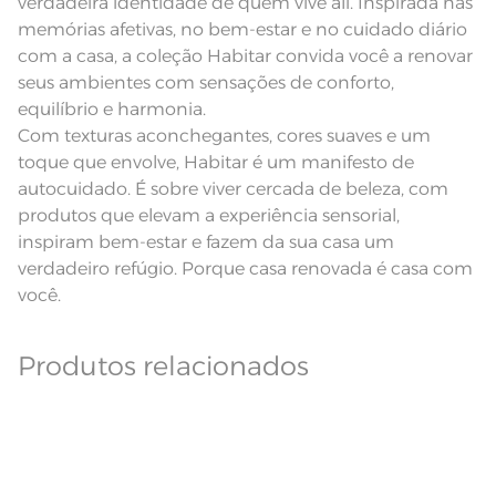
verdadeira identidade de quem vive ali. Inspirada nas
Lavação a 60ºC; Proibido alvejar;
Secar em tambor com
memórias afetivas, no bem-estar e no cuidado diário
temperatura maxima de 60ºC;
Instruções de Lavagem
com a casa, a coleção Habitar convida você a renovar
Ferro de passar com temperatura
maxima de 150ºC; Proibido lavar a
seus ambientes com sensações de conforto,
seco;
Pode haver pequena variação de
equilíbrio e harmonia.
cor, de acordo com a configuração
e modelo do monitor ou do
Com texturas aconchegantes, cores suaves e um
Observações
aparelho celular. Consultar a cor
nas especificações técnicas do
toque que envolve, Habitar é um manifesto de
produto.
autocuidado. É sobre viver cercada de beleza, com
produtos que elevam a experiência sensorial,
inspiram bem-estar e fazem da sua casa um
verdadeiro refúgio. Porque casa renovada é casa com
você.
Produtos relacionados