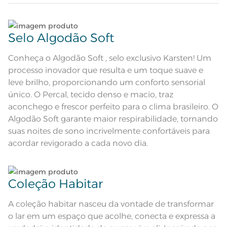
Quantidade de Peças
Lave tipos de tecidos distintos separadamente;
4 Peças
Selo Algodão Soft
Sobre lençol tinto com bainha de
3cm; Lençol com elástico tinto;
Não lave cores claras e cores escuras no mesmo
Fronha tintas com 3 abas de 4 cm;
ciclo;
Conheça o Algodão Soft , selo exclusivo Karsten! Um
Atributos
Algodão Soft; Fio Penteado; Mais
encorpado e macio; Altamente
processo inovador que resulta e um toque suave e
respirável; Antipilling;
Hipoalergênico
Lave as peças no ciclo leve, suave ou delicado de
leve brilho, proporcionando um conforto sensorial
sua lavadora;
único. O Percal, tecido denso e macio, traz
Composição
100% Algodão
aconchego e frescor perfeito para o clima brasileiro. O
Enxágue as peças com bastante água;
Algodão Soft garante maior respirabilidade, tornando
Tamanho
Casal
suas noites de sono incrivelmente confortáveis para
Utilize a quantidade mínima de amaciante e sabão;
acordar revigorado a cada novo dia.
Cor
Titânio
Leia atentamente as instruções na etiqueta.
1 Lençol de Elástico; 1 Sobrelençol; 2
Itens Inclusos
Fronhas
Coleção Habitar
Sobrelençol: 2,20m x 2,50m; Lençol
Medida
de Elástico: 1,38m x 1,88m x 35cm;
Fronha: 50cm x 70cm
A coleção habitar nasceu da vontade de transformar
o lar em um espaço que acolhe, conecta e expressa a
Acabamento
Liso