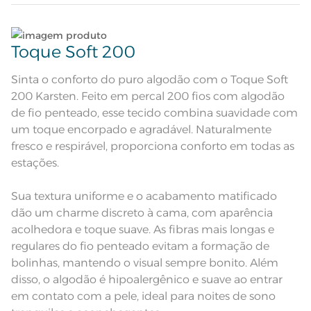
Quantidade de Peças
Lave tipos de tecidos distintos separadamente;
4 Peças
Toque Soft 200
Sobre lençol tinto com dobra feita;
Lençol com elástico tinto; Fronha
Não lave cores claras e cores escuras no mesmo
Atributos
com 3 abas de 4cm com ponto
ciclo;
Sinta o conforto do puro algodão com o Toque Soft
royal nos 3 lados
Corpo tinto na cor bege com ponto
200 Karsten. Feito em percal 200 fios com algodão
Descrição Visual
royal marrom aplicado nas 3 abas
Lave as peças no ciclo leve, suave ou delicado de
da fronha.
de fio penteado, esse tecido combina suavidade com
sua lavadora;
um toque encorpado e agradável. Naturalmente
Composição
100% Algodão
fresco e respirável, proporciona conforto em todas as
Enxágue as peças com bastante água;
estações.
Tamanho
Casal
Utilize a quantidade mínima de amaciante e sabão;
Sua textura uniforme e o acabamento matificado
Cor
Bege Rosê/Sépia
dão um charme discreto à cama, com aparência
Leia atentamente as instruções na etiqueta.
acolhedora e toque suave. As fibras mais longas e
1 Lençol com Elástico; 1 Sobrelençol;
Itens Inclusos
2 Fronhas
regulares do fio penteado evitam a formação de
Lençol de Elástico: 1,38m x 1,88m x
bolinhas, mantendo o visual sempre bonito. Além
Medida
35cm; Sobrelençol: 2,20m x 2,50m;
Fronha: 50cm x 70cm
disso, o algodão é hipoalergênico e suave ao entrar
em contato com a pele, ideal para noites de sono
Acabamento
Tinto com Ponto Royal