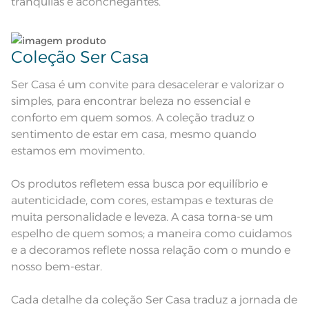
tranquilas e aconchegantes.
Lavação a 40ºC; Proibido alvejar;
Secar em tambor com
temperatura máxima de 60º; Ferro
Instruções de Lavagem
de passar com temperatura
maxima de 150º C; Proibido lavar a
Coleção Ser Casa
seco;
Pode haver pequena variação de
cor, de acordo com a configuração
Ser Casa é um convite para desacelerar e valorizar o
e modelo do monitor ou do
Observações
aparelho celular. Consultar a cor
simples, para encontrar beleza no essencial e
nas especificações técnicas do
produto.
conforto em quem somos. A coleção traduz o
sentimento de estar em casa, mesmo quando
estamos em movimento.
Os produtos refletem essa busca por equilíbrio e
autenticidade, com cores, estampas e texturas de
muita personalidade e leveza. A casa torna-se um
espelho de quem somos; a maneira como cuidamos
e a decoramos reflete nossa relação com o mundo e
nosso bem-estar.
Cada detalhe da coleção Ser Casa traduz a jornada de