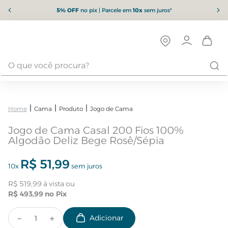
5% OFF
no pix | Parcele em
10x
sem juros*
Cama
Produto
Jogo de Cama
Jogo de Cama Casal 200 Fios 100%
Algodão Deliz Bege Rosê/Sépia
R$
51
,
99
10
x
sem juros
R$
519
,
99
R$
493
,
99
－
＋