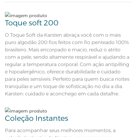
Quantidade de Peças
Lave tipos de tecidos distintos separadamente;
4 Peças
Toque soft 200
Sobre lençol tinto com dobra feita
e aplicação de tira bordada; Lençol
Não lave cores claras e cores escuras no mesmo
com elástico tinto; Fronha tinta
ciclo;
O Toque Soft da Karsten abraça você com o mais
Atributos
com aplicação de tira bordada nos
3 lados; Mais encorpado e macio;
puro algodão 200 fios feitos com fio penteado 100%
Altamente respirável; Antipilling;
Hipoalergênico
Lave as peças no ciclo leve, suave ou delicado de
brasileiro. Mais encorpado e macio, reduz o atrito
sua lavadora;
com a pele, sendo altamente respirável e ajudando a
Composição
100% Algodão
regular a temperatura corporal. Com ação antipilling
Enxágue as peças com bastante água;
e hipoalergênico, oferece durabilidade e cuidado
Tamanho
Casal
para peles sensíveis. Perfeito para quem busca noites
Utilize a quantidade mínima de amaciante e sabão;
tranquilas e um toque de sofisticação no dia a dia.
Cor
Rosa
Karsten: cuidado e aconchego em cada detalhe.
Leia atentamente as instruções na etiqueta.
1 Lençol com Elástico; 1 Sobre
Itens Inclusos
lençol; 2 Fronhas
Sobre Lençol: 2,20m x 2,50m;
Medida
Lençol de Elástico: 1,38m x 1,88m x
Coleção Instantes
35cm; Fronha 50cm x 70cm
Para acompanhar seus melhores momentos, a
Acabamento
Liso