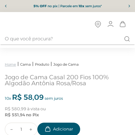
5% OFF
no pix | Parcele em
10x
sem juros*
Cama
Produto
Jogo de Cama
Jogo de Cama Casal 200 Fios 100%
Algodão Antônia Rosa/Rosa
R$
58
,
09
10
x
sem juros
R$
580
,
99
R$
551
,
94
－
＋