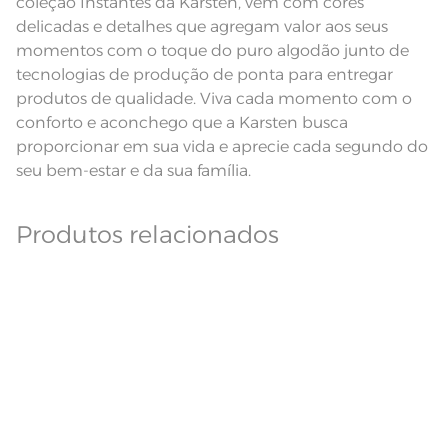
coleção Instantes da Karsten, vem com cores
Lavação a 60ºC; Proibido alvejar;
Secar em tambor com
delicadas e detalhes que agregam valor aos seus
temperatura maxima de 60ºC;
Instruções de Lavagem
momentos com o toque do puro algodão junto de
Ferro de passar com temperatura
maxima de 150ºC; Proibido lavar a
tecnologias de produção de ponta para entregar
seco
Pode haver pequena variação de
produtos de qualidade. Viva cada momento com o
cor, de acordo com a configuração
e modelo do monitor ou do
conforto e aconchego que a Karsten busca
Observações
aparelho celular. Consultar a cor
nas especificações técnicas do
proporcionar em sua vida e aprecie cada segundo do
produto.
seu bem-estar e da sua família.
Produtos relacionados