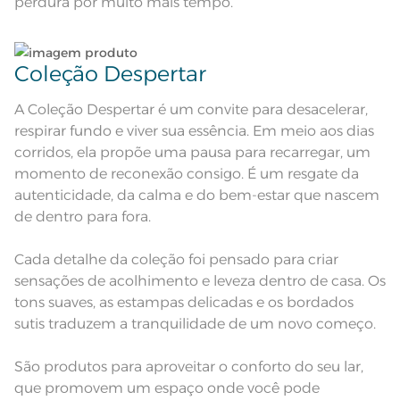
perdura por muito mais tempo.
Observações
aparelho celular. Consultar a cor
nas especificações técnicas do
produto.
Coleção Despertar
A Coleção Despertar é um convite para desacelerar,
respirar fundo e viver sua essência. Em meio aos dias
corridos, ela propõe uma pausa para recarregar, um
momento de reconexão consigo. É um resgate da
autenticidade, da calma e do bem-estar que nascem
de dentro para fora.
Cada detalhe da coleção foi pensado para criar
sensações de acolhimento e leveza dentro de casa. Os
tons suaves, as estampas delicadas e os bordados
sutis traduzem a tranquilidade de um novo começo.
São produtos para aproveitar o conforto do seu lar,
que promovem um espaço onde você pode