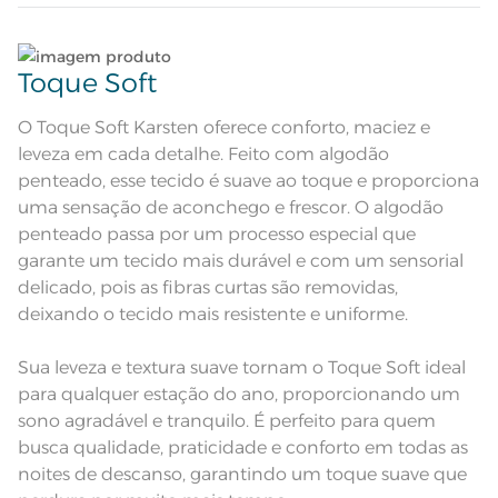
Sobre lençol estampado; Lençol
com elástico estampado; Fronhas
Lave tipos de tecidos distintos separadamente;
Atributos
com 3 abas de 5cm e ponto ajour
Toque Soft
aplicado nos 3 lados
Tecido cinza com desenho de
Não lave cores claras e cores escuras no mesmo
Descrição Visual
textura de riscas irregulares em
ciclo;
cinza
O Toque Soft Karsten oferece conforto, maciez e
leveza em cada detalhe. Feito com algodão
Composição
100% Algodão
Lave as peças no ciclo leve, suave ou delicado de
penteado, esse tecido é suave ao toque e proporciona
sua lavadora;
uma sensação de aconchego e frescor. O algodão
Tamanho
Casal
penteado passa por um processo especial que
Enxágue as peças com bastante água;
garante um tecido mais durável e com um sensorial
Cor
Cinza
delicado, pois as fibras curtas são removidas,
Utilize a quantidade mínima de amaciante e sabão;
deixando o tecido mais resistente e uniforme.
1 Lençol de Elástico; 1 Sobrelençol; 2
Itens Inclusos
Fronhas
Leia atentamente as instruções na etiqueta.
Sobrelençol: 2,20m x 2,40m; Lençol
Sua leveza e textura suave tornam o Toque Soft ideal
Medida
de Elástico: 1,38m x 1,88m x 35cm;
Fronha: 50cm x 70cm
para qualquer estação do ano, proporcionando um
sono agradável e tranquilo. É perfeito para quem
Acabamento
Estampado
busca qualidade, praticidade e conforto em todas as
Pode haver pequena variação de
noites de descanso, garantindo um toque suave que
cor, de acordo com a configuração
e modelo do monitor ou do