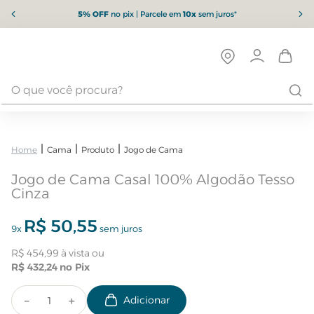
5% OFF
no pix | Parcele em
10x
sem juros*
Cama
Produto
Jogo de Cama
Jogo de Cama Casal 100% Algodão Tesso
Cinza
R$
50
,
55
9
x
sem juros
R$
454
,
99
R$
432
,
24
－
＋