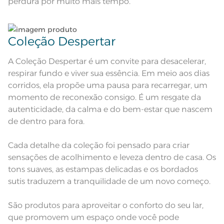
perdura por muito mais tempo.
Observações
aparelho celular. Consultar a cor
nas especificações técnicas do
produto.
Coleção Despertar
A Coleção Despertar é um convite para desacelerar,
respirar fundo e viver sua essência. Em meio aos dias
corridos, ela propõe uma pausa para recarregar, um
momento de reconexão consigo. É um resgate da
autenticidade, da calma e do bem-estar que nascem
de dentro para fora.
Cada detalhe da coleção foi pensado para criar
sensações de acolhimento e leveza dentro de casa. Os
tons suaves, as estampas delicadas e os bordados
sutis traduzem a tranquilidade de um novo começo.
São produtos para aproveitar o conforto do seu lar,
que promovem um espaço onde você pode