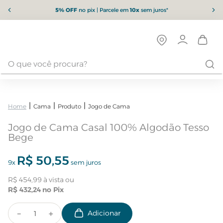
5% OFF
no pix | Parcele em
10x
sem juros*
Cama
Produto
Jogo de Cama
Jogo de Cama Casal 100% Algodão Tesso
Bege
R$
50
,
55
9
x
sem juros
R$
454
,
99
R$
432
,
24
－
＋