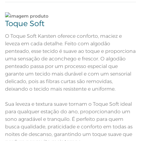
Sobre lençol estampado; Lençol
com elástico estampado; Fronhas
Lave tipos de tecidos distintos separadamente;
Atributos
com 3 abas de 5cm e ponto ajour
Toque Soft
aplicado nos 3 lados
Tecido Bege com desenho de
Não lave cores claras e cores escuras no mesmo
Descrição Visual
textura de riscas irregulares em
ciclo;
bege
O Toque Soft Karsten oferece conforto, maciez e
leveza em cada detalhe. Feito com algodão
Composição
100% Algodão
Lave as peças no ciclo leve, suave ou delicado de
penteado, esse tecido é suave ao toque e proporciona
sua lavadora;
uma sensação de aconchego e frescor. O algodão
Tamanho
Casal
penteado passa por um processo especial que
Enxágue as peças com bastante água;
garante um tecido mais durável e com um sensorial
Cor
Bege
delicado, pois as fibras curtas são removidas,
Utilize a quantidade mínima de amaciante e sabão;
deixando o tecido mais resistente e uniforme.
1 Lençol de Elástico; 1 Sobrelençol; 2
Itens Inclusos
Fronhas
Leia atentamente as instruções na etiqueta.
Sobrelençol: 2,20m x 2,40m; Lençol
Sua leveza e textura suave tornam o Toque Soft ideal
Medida
de Elástico: 1,38m x 1,88m x 35cm;
Fronha: 50cm x 70cm
para qualquer estação do ano, proporcionando um
sono agradável e tranquilo. É perfeito para quem
Acabamento
Estampado
busca qualidade, praticidade e conforto em todas as
Pode haver pequena variação de
noites de descanso, garantindo um toque suave que
cor, de acordo com a configuração
e modelo do monitor ou do