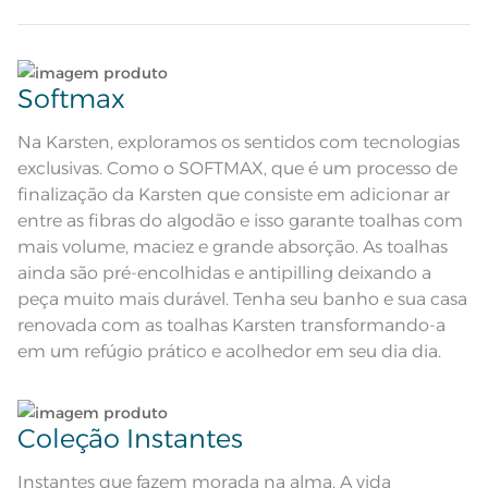
encolhido; Antipiling; Corpo em
Atributos
piquet com barra decorativa de
algodão
Lave tipos de tecidos distintos separadamente;
Composição
100% Algodão
Softmax
Não lave cores claras e cores escuras no mesmo
Tamanho
Banho
ciclo;
Na Karsten, exploramos os sentidos com tecnologias
exclusivas. Como o SOFTMAX, que é um processo de
Cor
Naval
Lave as peças no ciclo leve, suave ou delicado de
finalização da Karsten que consiste em adicionar ar
sua lavadora;
entre as fibras do algodão e isso garante toalhas com
2 Toalhas de Banho; 1 Toalha de
Itens Inclusos
Rosto; 1 Toalha de Piso
mais volume, maciez e grande absorção. As toalhas
Enxágue as peças com bastante água;
Toalha de Banho: 70cm x 1,35m;
ainda são pré-encolhidas e antipilling deixando a
Medida
Toalha de Rosto: 48cm x 70cm;
Toalha de Piso: 45cm x 65cm
peça muito mais durável. Tenha seu banho e sua casa
Utilize a quantidade mínima de amaciante e sabão;
Lavação a 60ºC; Proibido alvejar;
renovada com as toalhas Karsten transformando-a
Secar em tambor com
temperatura maxima de 60ºC;
em um refúgio prático e acolhedor em seu dia dia.
Instruções de Lavagem
Ferro de passar com temperatura
Ao pendurar as toalhas, recomenda-se sacudi-las
maxima de 150ºC; Proibido lavar a
bem;;
seco;
Pode haver pequena variação de
cor, de acordo com a configuração
Coleção Instantes
e modelo do monitor ou do
Observações
Leia atentamente as instruções na etiqueta.
aparelho celular. Consultar a cor
nas especificações técnicas do
produto.
Instantes que fazem morada na alma. A vida