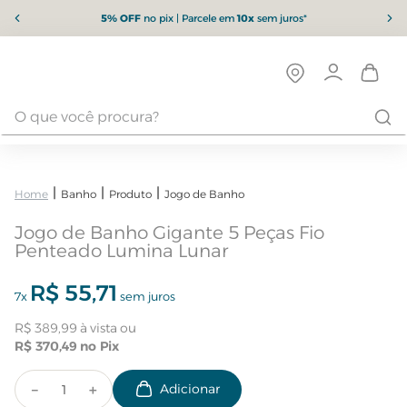
5% OFF
no pix | Parcele em
10x
sem juros*
Banho
Produto
Jogo de Banho
Jogo de Banho Gigante 5 Peças Fio
Penteado Lumina Lunar
R$
55
,
71
7
x
sem juros
R$
389
,
99
R$
370
,
49
－
＋