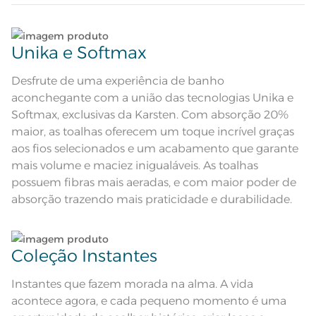
Atributos
decorativa tom sobre tom;
Etiqueta Diferenciada
Lave tipos de tecidos distintos separadamente;
Composição
98% Algodão 2% Poliéster
Unika e Softmax
Não lave cores claras e cores escuras no mesmo
Tamanho
Banhão
ciclo;
Desfrute de uma experiência de banho
aconchegante com a união das tecnologias Unika e
Cor
Lunar
Lave as peças no ciclo leve, suave ou delicado de
Softmax, exclusivas da Karsten. Com absorção 20%
sua lavadora;
maior, as toalhas oferecem um toque incrível graças
Cor Comercial
Lunar/Greige
aos fios selecionados e um acabamento que garante
Enxágue as peças com bastante água;
mais volume e maciez inigualáveis. As toalhas
2 Toalhas Banhão; 2 Toalhas de
Itens Inclusos
Rosto; 1 Toalha de Piso
possuem fibras mais aeradas, e com maior poder de
Utilize a quantidade mínima de amaciante e sabão;
Toalha Banhão: 86cm x 1,50m;
absorção trazendo mais praticidade e durabilidade.
Medida
Toalha de Rosto: 48cm x 80cm;
Toalha de Piso: 48cm x 70cm
Ao pendurar as toalhas, recomenda-se sacudi-las
Toque ultra macio; Super Absorção;
Pré-encolhido; Antipiling;
bem;;
Acabamento
Tecnologia Unika; Tecnologia
Coleção Instantes
Softmax; Etiqueta Diferenciada
Lavação a 60ºC; Proibido alvejar;
Leia atentamente as instruções na etiqueta.
Secar em tambor com
Instantes que fazem morada na alma. A vida
temperatura maxima de 60ºC;
Instruções de Lavagem
Ferro de passar com temperatura
acontece agora, e cada pequeno momento é uma
maxima de 150ºC; Proibido lavar a
seco;