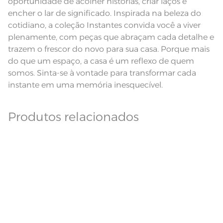
oportunidade de acolher histórias, criar laços e
Pode haver pequena variação de
cor, de acordo com a configuração
encher o lar de significado. Inspirada na beleza do
e modelo do monitor ou do
Observações
aparelho celular. Consultar a cor
cotidiano, a coleção Instantes convida você a viver
nas especificações técnicas do
plenamente, com peças que abraçam cada detalhe e
produto.
trazem o frescor do novo para sua casa. Porque mais
Fios
Fio Tecnologia Unika
do que um espaço, a casa é um reflexo de quem
somos. Sinta-se à vontade para transformar cada
instante em uma memória inesquecível.
Produtos relacionados