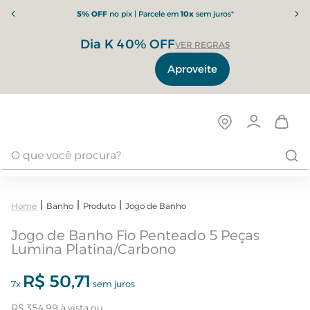
5% OFF
no pix | Parcele em
10x
sem juros*
Dia K 40% OFF
VER REGRAS
Aproveite
Banho
Produto
Jogo de Banho
Jogo de Banho Fio Penteado 5 Peças
Lumina Platina/Carbono
R$
50
,
71
7
x
sem juros
R$
354
,
99