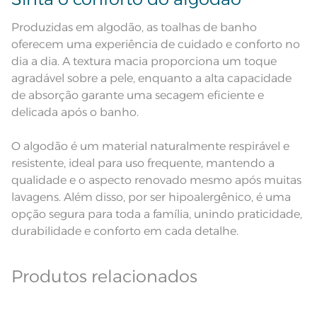
Lavação a 60ºC; Proibido alvejar;
Leia atentamente as instruções na etiqueta.
Secar em tambor com
Produzidas em algodão, as toalhas de banho
temperatura maxima de 60ºC;
Instruções de Lavagem
Ferro de passar com temperatura
oferecem uma experiência de cuidado e conforto no
maxima de 150ºC; Proibido lavar a
seco
dia a dia. A textura macia proporciona um toque
Pode haver pequena variação de
agradável sobre a pele, enquanto a alta capacidade
cor, de acordo com a configuração
e modelo do monitor ou do
Observações
de absorção garante uma secagem eficiente e
aparelho celular. Consultar a cor
nas especificações técnicas do
delicada após o banho.
produto.
Fios
Fio Tecnologia Unika
O algodão é um material naturalmente respirável e
resistente, ideal para uso frequente, mantendo a
qualidade e o aspecto renovado mesmo após muitas
lavagens. Além disso, por ser hipoalergênico, é uma
opção segura para toda a família, unindo praticidade,
durabilidade e conforto em cada detalhe.
Produtos relacionados