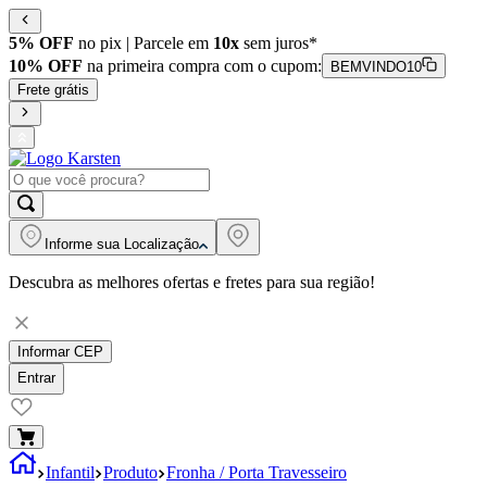
5% OFF
no pix | Parcele em
10x
sem juros*
10% OFF
na primeira compra com o cupom:
BEMVINDO10
Frete grátis
Informe sua
Localização
Descubra as melhores ofertas e fretes para sua região!
Informar CEP
Entrar
Infantil
Produto
Fronha / Porta Travesseiro