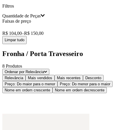
Filtros
Quantidade de Peças
Faixas de preço
2 Peças
(
8
)
R$ 104,00
–
R$ 150,00
Limpar tudo
Fronha / Porta Travesseiro
8
Produtos
Ordenar por
Relevância
Relevância
Mais vendidos
Mais recentes
Desconto
Preço: Do maior para o menor
Preço: Do menor para o maior
Nome em ordem crescente
Nome em ordem decrescente