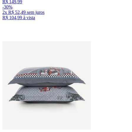
R$
149
,
99
-
30%
2
x
R$
52
,
49
sem juros
R$
104
,
99
à vista