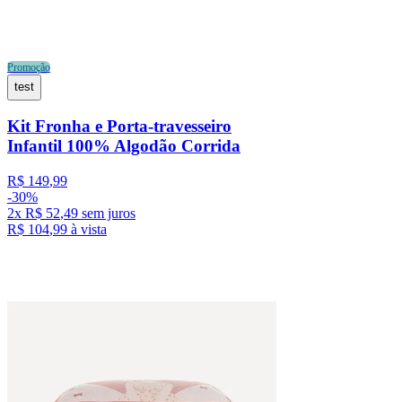
Promoção
test
Kit Fronha e Porta-travesseiro
Infantil 100% Algodão Corrida
R$
149
,
99
-
30%
2
x
R$
52
,
49
sem juros
R$
104
,
99
à vista