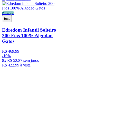
Promoção
test
Edredom Infantil Solteiro
200 Fios 100% Algodão
Gatos
R$
469
,
99
-
10%
8
x
R$
52
,
87
sem juros
R$
422
,
99
à vista