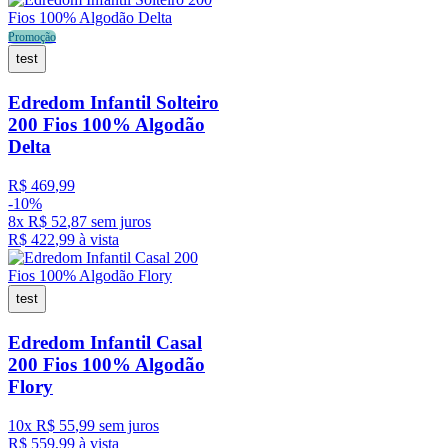
Promoção
test
Edredom Infantil Solteiro
200 Fios 100% Algodão
Delta
R$
469
,
99
-
10%
8
x
R$
52
,
87
sem juros
R$
422
,
99
à vista
test
Edredom Infantil Casal
200 Fios 100% Algodão
Flory
10
x
R$
55
,
99
sem juros
R$
559
,
99
à vista