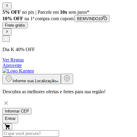
5% OFF
no pix | Parcele em
10x
sem juros*
10% OFF
na 1ª compra com cupom:
BEMVINDO10
Frete grátis
Dia K 40% OFF
Ver Regras
Aproveite
Informe sua
Localização
Descubra as melhores ofertas e fretes para sua região!
Informar CEP
Entrar