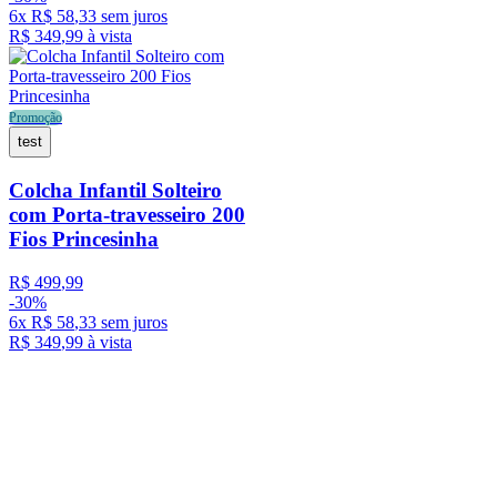
6
x
R$
58
,
33
sem juros
R$
349
,
99
à vista
Promoção
test
Colcha Infantil Solteiro
com Porta-travesseiro 200
Fios Princesinha
R$
499
,
99
-
30%
6
x
R$
58
,
33
sem juros
R$
349
,
99
à vista