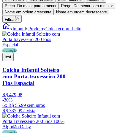
Preço: Do maior para o menor
Preço: Do menor para o maior
Nome em ordem crescente
Nome em ordem decrescente
Filtrar
Infantil
Produto
Colcha/cobre Leito
Promoção
test
Colcha Infantil Solteiro
com Porta-travesseiro 200
Fios Espacial
R$
479
,
98
-
30%
6
x
R$
55
,
99
sem juros
R$
335
,
99
à vista
Promoção