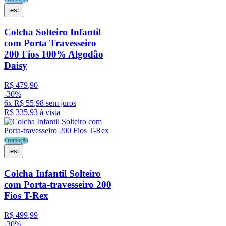
test
Colcha Solteiro Infantil
com Porta Travesseiro
200 Fios 100% Algodão
Daisy
R$
479
,
90
-
30%
6
x
R$
55
,
98
sem juros
R$
335
,
93
à vista
Promoção
test
Colcha Infantil Solteiro
com Porta-travesseiro 200
Fios T-Rex
R$
499
,
99
-
30%