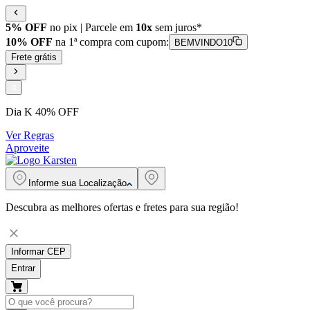
5% OFF
no pix | Parcele em
10x
sem juros*
10% OFF
na 1ª compra com cupom:
BEMVINDO10
Frete grátis
Dia K 40% OFF
Ver Regras
Aproveite
Informe sua
Localização
Descubra as melhores ofertas e fretes para sua região!
Informar CEP
Entrar