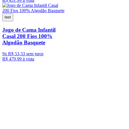
R$
431
,
99
à vista
test
Jogo de Cama Infantil
Casal 200 Fios 100%
Algodão Basquete
9
x
R$
53
,
33
sem juros
R$
479
,
99
à vista