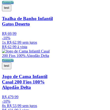
Promoção
test
Toalha de Banho Infantil
Gatos Deserto
R$
69
,
99
-
10%
1
x
R$
62
,
99
sem juros
R$
62
,
99
à vista
Promoção
test
Jogo de Cama Infantil
Casal 200 Fios 100%
Algodão Delta
R$
479
,
99
-
10%
8
x
R$
53
,
99
sem juros