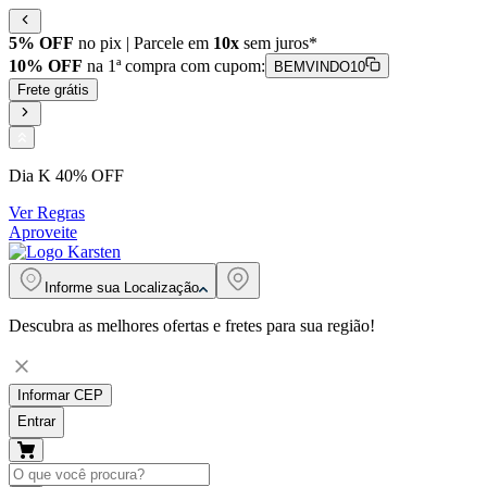
5% OFF
no pix | Parcele em
10x
sem juros*
10% OFF
na 1ª compra com cupom:
BEMVINDO10
Frete grátis
Dia K 40% OFF
Ver Regras
Aproveite
Informe sua
Localização
Descubra as melhores ofertas e fretes para sua região!
Informar CEP
Entrar