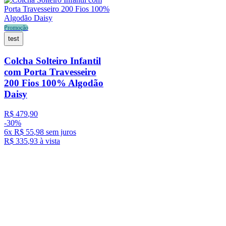
Promoção
test
Colcha Solteiro Infantil
com Porta Travesseiro
200 Fios 100% Algodão
Daisy
R$
479
,
90
-
30%
6
x
R$
55
,
98
sem juros
R$
335
,
93
à vista