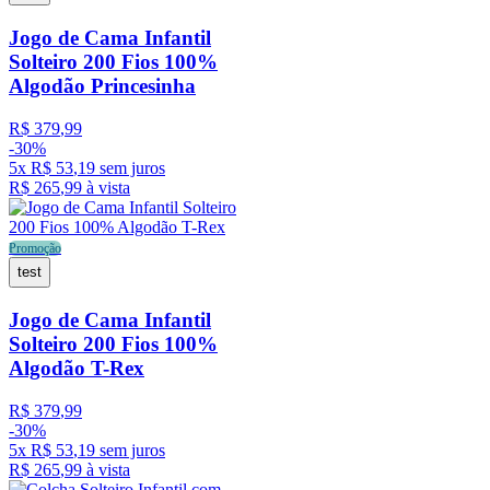
Jogo de Cama Infantil
Solteiro 200 Fios 100%
Algodão Princesinha
R$
379
,
99
-
30%
5
x
R$
53
,
19
sem juros
R$
265
,
99
à vista
Promoção
test
Jogo de Cama Infantil
Solteiro 200 Fios 100%
Algodão T-Rex
R$
379
,
99
-
30%
5
x
R$
53
,
19
sem juros
R$
265
,
99
à vista