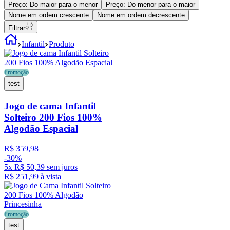
Preço: Do maior para o menor
Preço: Do menor para o maior
Nome em ordem crescente
Nome em ordem decrescente
Filtrar
Infantil
Produto
Promoção
test
Jogo de cama Infantil
Solteiro 200 Fios 100%
Algodão Espacial
R$
359
,
98
-
30%
5
x
R$
50
,
39
sem juros
R$
251
,
99
à vista
Promoção
test