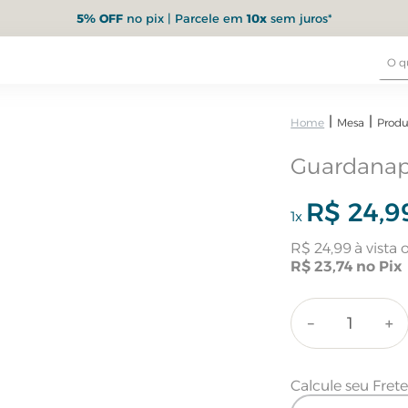
5% OFF
no pix | Parcele em
10x
sem juros*
Mesa
Produ
Guardanap
R$
24
,
9
1
x
R$
24
,
99
R$
23
,
74
－
＋
Calcule seu Fret