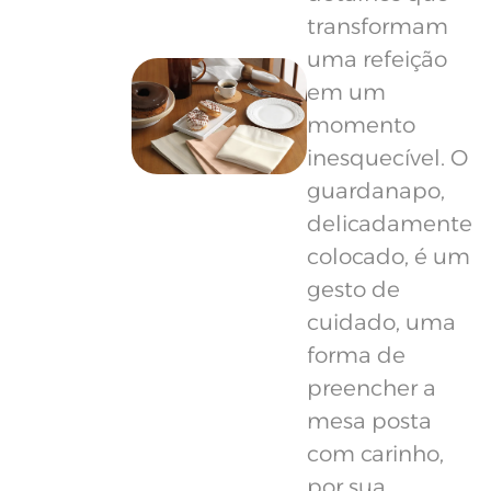
transformam
uma refeição
em um
momento
inesquecível. O
guardanapo,
delicadamente
colocado, é um
gesto de
cuidado, uma
forma de
preencher a
mesa posta
com carinho,
por sua