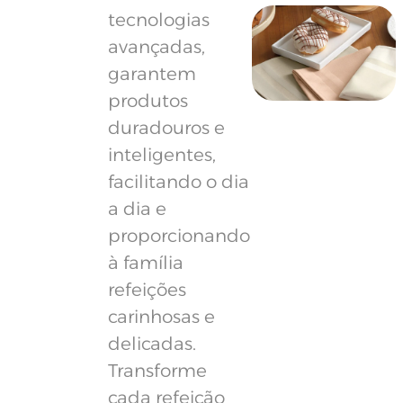
tecnologias
avançadas,
garantem
produtos
duradouros e
inteligentes,
facilitando o dia
a dia e
proporcionando
à família
refeições
carinhosas e
delicadas.
Transforme
cada refeição