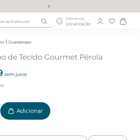
10% OFF
Informe sua
Localização
to
Guardanapo
o de Tecido Gourmet Pérola
9
sem juros
e