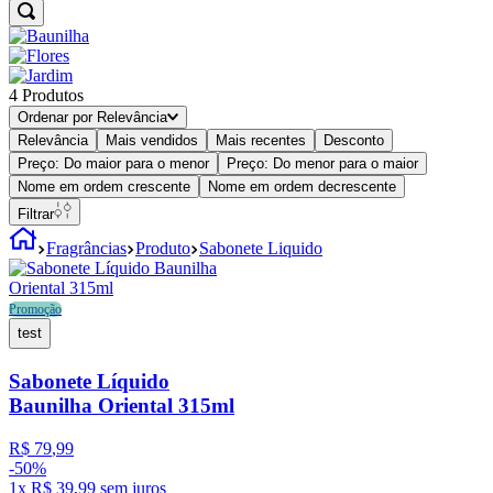
4
Produtos
Ordenar por
Relevância
Relevância
Mais vendidos
Mais recentes
Desconto
Preço: Do maior para o menor
Preço: Do menor para o maior
Nome em ordem crescente
Nome em ordem decrescente
Filtrar
Fragrâncias
Produto
Sabonete Liquido
Promoção
test
Sabonete Líquido
Baunilha Oriental 315ml
R$
79
,
99
-
50%
1
x
R$
39
,
99
sem juros