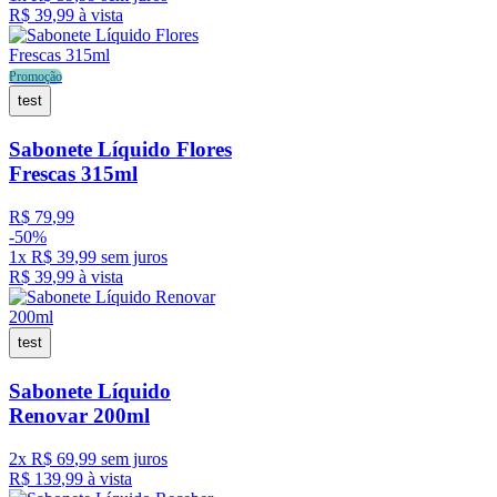
R$
39
,
99
à vista
Promoção
test
Sabonete Líquido Flores
Frescas 315ml
R$
79
,
99
-
50%
1
x
R$
39
,
99
sem juros
R$
39
,
99
à vista
test
Sabonete Líquido
Renovar 200ml
2
x
R$
69
,
99
sem juros
R$
139
,
99
à vista