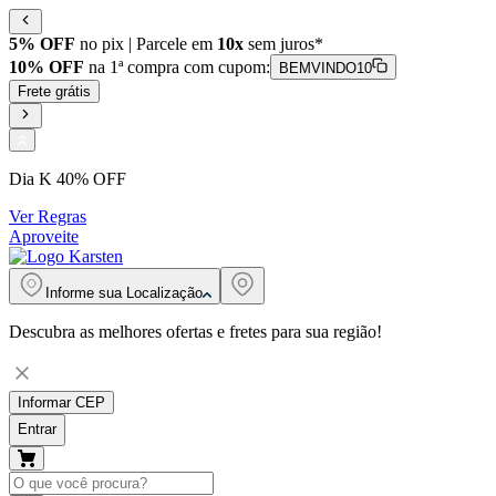
5% OFF
no pix | Parcele em
10x
sem juros*
10% OFF
na 1ª compra com cupom:
BEMVINDO10
Frete grátis
Dia K 40% OFF
Ver Regras
Aproveite
Informe sua
Localização
Descubra as melhores ofertas e fretes para sua região!
Informar CEP
Entrar