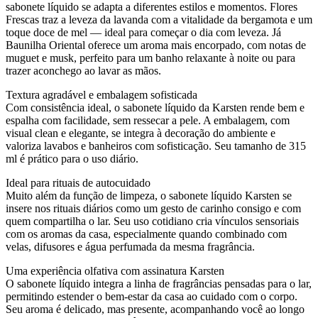
sabonete líquido se adapta a diferentes estilos e momentos. Flores
Frescas traz a leveza da lavanda com a vitalidade da bergamota e um
toque doce de mel — ideal para começar o dia com leveza. Já
Baunilha Oriental oferece um aroma mais encorpado, com notas de
muguet e musk, perfeito para um banho relaxante à noite ou para
trazer aconchego ao lavar as mãos.
Textura agradável e embalagem sofisticada
Com consistência ideal, o sabonete líquido da Karsten rende bem e
espalha com facilidade, sem ressecar a pele. A embalagem, com
visual clean e elegante, se integra à decoração do ambiente e
valoriza lavabos e banheiros com sofisticação. Seu tamanho de 315
ml é prático para o uso diário.
Ideal para rituais de autocuidado
Muito além da função de limpeza, o sabonete líquido Karsten se
insere nos rituais diários como um gesto de carinho consigo e com
quem compartilha o lar. Seu uso cotidiano cria vínculos sensoriais
com os aromas da casa, especialmente quando combinado com
velas, difusores e água perfumada da mesma fragrância.
Uma experiência olfativa com assinatura Karsten
O sabonete líquido integra a linha de fragrâncias pensadas para o lar,
permitindo estender o bem-estar da casa ao cuidado com o corpo.
Seu aroma é delicado, mas presente, acompanhando você ao longo