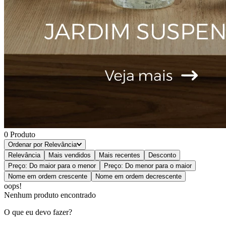
0
Produto
Ordenar por
Relevância
Relevância
Mais vendidos
Mais recentes
Desconto
Preço: Do maior para o menor
Preço: Do menor para o maior
Nome em ordem crescente
Nome em ordem decrescente
oops!
Nenhum produto encontrado
O que eu devo fazer?