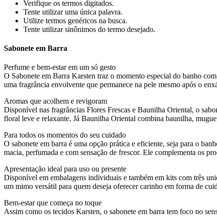
Verifique os termos digitados.
Tente utilizar uma única palavra.
Utilize termos genéricos na busca.
Tente utilizar sinônimos do termo desejado.
Sabonete em Barra
Perfume e bem-estar em um só gesto
O Sabonete em Barra Karsten traz o momento especial do banho com u
uma fragrância envolvente que permanece na pele mesmo após o enxág
Aromas que acolhem e revigoram
Disponível nas fragrâncias Flores Frescas e Baunilha Oriental, o sab
floral leve e relaxante. Já Baunilha Oriental combina baunilha, mugue
Para todos os momentos do seu cuidado
O sabonete em barra é uma opção prática e eficiente, seja para o ban
macia, perfumada e com sensação de frescor. Ele complementa os pro
Apresentação ideal para uso ou presente
Disponível em embalagens individuais e também em kits com três unid
um mimo versátil para quem deseja oferecer carinho em forma de cui
Bem-estar que começa no toque
Assim como os tecidos Karsten, o sabonete em barra tem foco no senso