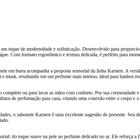
m toque de modernidade e sofisticação. Desenvolvido para proporcion
ue. Com formato ergonômico e textura delicada, é perfeito para momen
onete em barra acompanha a proposta sensorial da linha Karsten. A ver
t e musk, resultando em um perfume mais intenso, ideal para banhos reco
ho completo ou para lavar as mãos com conforto. Por sua cremosidade e
dutos de perfumação para casa, criando uma conexão entre o corpo e o
ades, o sabonete Karsten é uma excelente sugestão de presente. Seu des
dado.
rial: do toque suave na pele ao perfume delicado no ar. Ele reforça a 