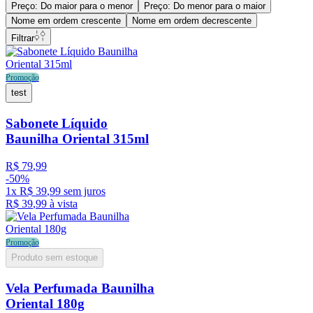
Preço: Do maior para o menor
Preço: Do menor para o maior
Nome em ordem crescente
Nome em ordem decrescente
Filtrar
Promoção
test
Sabonete Líquido
Baunilha Oriental 315ml
R$
79
,
99
-
50%
1
x
R$
39
,
99
sem juros
R$
39
,
99
à vista
Promoção
Produto sem estoque
Vela Perfumada Baunilha
Oriental 180g