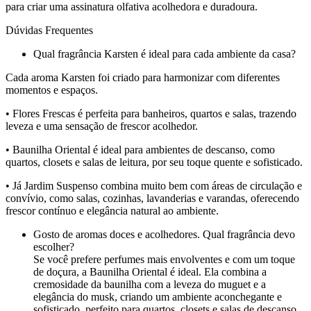
para criar uma assinatura olfativa acolhedora e duradoura.
Dúvidas Frequentes
Qual fragrância Karsten é ideal para cada ambiente da casa?
Cada aroma Karsten foi criado para harmonizar com diferentes
momentos e espaços.
•
Flores Frescas
é perfeita para banheiros, quartos e salas, trazendo
leveza e uma sensação de frescor acolhedor.
•
Baunilha Oriental
é ideal para ambientes de descanso, como
quartos, closets e salas de leitura, por seu toque quente e sofisticado.
• Já
Jardim Suspenso
combina muito bem com áreas de circulação e
convívio, como salas, cozinhas, lavanderias e varandas, oferecendo
frescor contínuo e elegância natural ao ambiente.
Gosto de aromas doces e acolhedores. Qual fragrância devo
escolher?
Se você prefere perfumes mais envolventes e com um toque
de doçura, a Baunilha Oriental é ideal. Ela combina a
cremosidade da baunilha com a leveza do muguet e a
elegância do musk, criando um ambiente aconchegante e
sofisticado, perfeito para quartos, closets e salas de descanso.