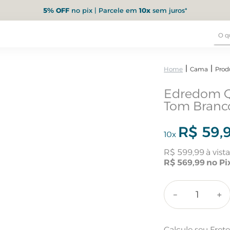
5% OFF
no pix | Parcele em
10x
sem juros*
Cama
Prod
Edredom Q
Tom Branc
R$
59
,
10
x
R$
599
,
99
R$
569
,
99
－
＋
Calcule seu Fret