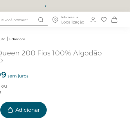
10% OFF
Informe sua
Localização
uto
Edredom
ueen 200 Fios 100% Algodão
o
99
sem juros
e