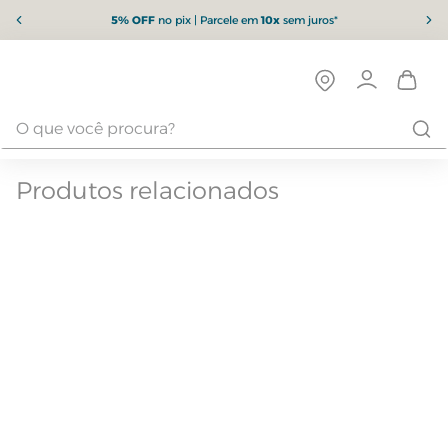
5% OFF
no pix | Parcele em
10x
sem juros*
Produtos relacionados