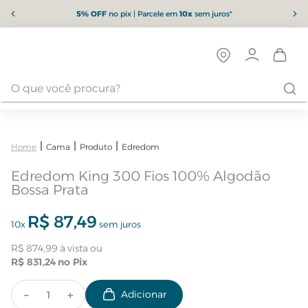
5% OFF
no pix | Parcele em
10x
sem juros*
Cama
Produto
Edredom
Edredom King 300 Fios 100% Algodão
Bossa Prata
R$
87
,
49
10
x
sem juros
R$
874
,
99
R$
831
,
24
－
＋