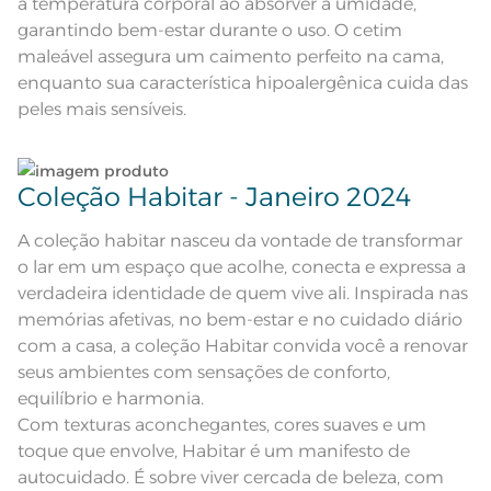
a temperatura corporal ao absorver a umidade,
Tamanho
King
garantindo bem-estar durante o uso. O cetim
maleável assegura um caimento perfeito na cama,
Cor
Cinza
enquanto sua característica hipoalergênica cuida das
peles mais sensíveis.
Itens Inclusos
1 Edredom
Medida
2,90m x 2,60m
Coleção Habitar - Janeiro 2024
Acabamento
Liso
A coleção habitar nasceu da vontade de transformar
Lavação a 40ºC; Proibido alvejar;
o lar em um espaço que acolhe, conecta e expressa a
Secar em tambor com
verdadeira identidade de quem vive ali. Inspirada nas
temperatura máxima de 60º; Ferro
Instruções de Lavagem
de passar com temperatura
memórias afetivas, no bem-estar e no cuidado diário
maxima de 110º C; Proibido lavar a
seco;
com a casa, a coleção Habitar convida você a renovar
seus ambientes com sensações de conforto,
equilíbrio e harmonia.
Com texturas aconchegantes, cores suaves e um
toque que envolve, Habitar é um manifesto de
autocuidado. É sobre viver cercada de beleza, com