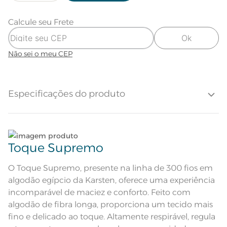
Calcule seu Frete
Ok
Não sei o meu CEP
Especificações do produto
Toque Supremo | Algodão egípcio
Tecido
300 fios
Toque Supremo
Quantidade de Fios
300 Fios
O Toque Supremo, presente na linha de 300 fios em
algodão egípcio da Karsten, oferece uma experiência
Quantidade de Peças
1 Peça
incomparável de maciez e conforto. Feito com
algodão de fibra longa, proporciona um tecido mais
100% Algodão; Manta de
Composição
Enchimento 100% Poliéster
fino e delicado ao toque. Altamente respirável, regula