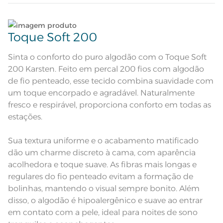
Edredom dupla face com
Atributos
Lave tipos de tecidos distintos separadamente;
tratamento termobond; Manta de
enchimento de 180g/m²
Toque Soft 200
Desenho feito à mão; Edredom
dupla-face: frente na cor bege com
Não lave cores claras e cores escuras no mesmo
Descrição Visual
estampa delicada de pássaros,
ciclo;
Sinta o conforto do puro algodão com o Toque Soft
folhas e flores em tons de branco e
cinza. Verso com listras suaves.
200 Karsten. Feito em percal 200 fios com algodão
100% Algodão; Manta de
Lave as peças no ciclo leve, suave ou delicado de
Composição
de fio penteado, esse tecido combina suavidade com
Enchimento 100% Poliéster
sua lavadora;
um toque encorpado e agradável. Naturalmente
Tamanho
Casal
fresco e respirável, proporciona conforto em todas as
Enxágue as peças com bastante água;
estações.
Itens Inclusos
1 Edredom
Utilize a quantidade mínima de amaciante e sabão;
Sua textura uniforme e o acabamento matificado
Medida
2,20m x 2,50m
dão um charme discreto à cama, com aparência
Leia atentamente as instruções na etiqueta.
acolhedora e toque suave. As fibras mais longas e
Acabamento
Estampado
regulares do fio penteado evitam a formação de
bolinhas, mantendo o visual sempre bonito. Além
Lavação a 40ºC; Proibido alvejar;
Secar em tambor com
disso, o algodão é hipoalergênico e suave ao entrar
temperatura máxima de 60º; Ferro
Instruções de Lavagem
de passar com temperatura
em contato com a pele, ideal para noites de sono
maxima de 110º C; Proibido lavar a