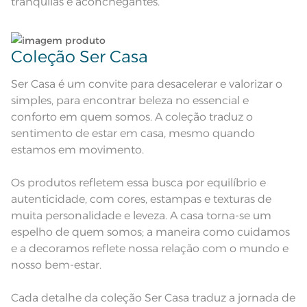
tranquilas e aconchegantes.
seco;
Pode haver pequena variação de
cor, de acordo com a configuração
e modelo do monitor ou do
Observações
aparelho celular. Consultar a cor
nas especificações técnicas do
Coleção Ser Casa
produto.
Ser Casa é um convite para desacelerar e valorizar o
simples, para encontrar beleza no essencial e
conforto em quem somos. A coleção traduz o
sentimento de estar em casa, mesmo quando
estamos em movimento.
Os produtos refletem essa busca por equilíbrio e
autenticidade, com cores, estampas e texturas de
muita personalidade e leveza. A casa torna-se um
espelho de quem somos; a maneira como cuidamos
e a decoramos reflete nossa relação com o mundo e
nosso bem-estar.
Cada detalhe da coleção Ser Casa traduz a jornada de