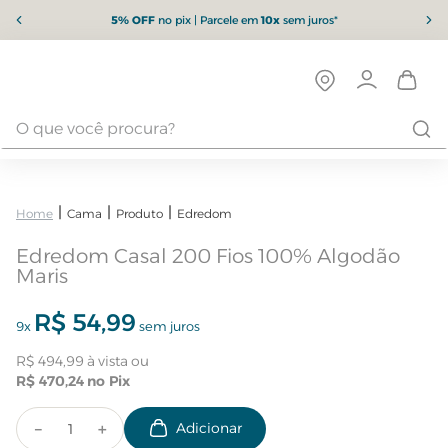
5% OFF
no pix | Parcele em
10x
sem juros*
Cama
Produto
Edredom
Edredom Casal 200 Fios 100% Algodão
Maris
R$
54
,
99
9
x
sem juros
R$
494
,
99
R$
470
,
24
－
＋