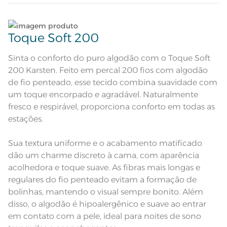
Edredom dupla face com
Atributos
Lave tipos de tecidos distintos separadamente;
tratamento termobond; Manta de
enchimento de 180g/m²
Toque Soft 200
Edredom dupla-face: frente com
fundo verde e estampa floral em
Não lave cores claras e cores escuras no mesmo
Descrição Visual
tons de rosa e branco. Verso verde
ciclo;
Sinta o conforto do puro algodão com o Toque Soft
com listras suaves.
200 Karsten. Feito em percal 200 fios com algodão
100% Algodão; Manta de
Composição
Enchimento 100% Poliéster
Lave as peças no ciclo leve, suave ou delicado de
de fio penteado, esse tecido combina suavidade com
sua lavadora;
um toque encorpado e agradável. Naturalmente
Tamanho
Casal
fresco e respirável, proporciona conforto em todas as
Enxágue as peças com bastante água;
estações.
Itens Inclusos
1 Edredom
Utilize a quantidade mínima de amaciante e sabão;
Sua textura uniforme e o acabamento matificado
Medida
2,20m x 2,50m
dão um charme discreto à cama, com aparência
Leia atentamente as instruções na etiqueta.
acolhedora e toque suave. As fibras mais longas e
Acabamento
Estampado
regulares do fio penteado evitam a formação de
Lavação a 40ºC; Proibido alvejar;
bolinhas, mantendo o visual sempre bonito. Além
Secar em tambor com
temperatura máxima de 60º; Ferro
disso, o algodão é hipoalergênico e suave ao entrar
Instruções de Lavagem
de passar com temperatura
maxima de 110º C; Proibido lavar a
em contato com a pele, ideal para noites de sono
seco;