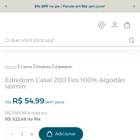
5% OFF
no pix | Parcele em
10x
sem juros*
Cama
Produto
Edredom
Edredom Casal 200 Fios 100% Algodão
Iasmin
R$
54
,
99
10
x
sem juros
R$
549
,
99
R$
522
,
49
－
＋