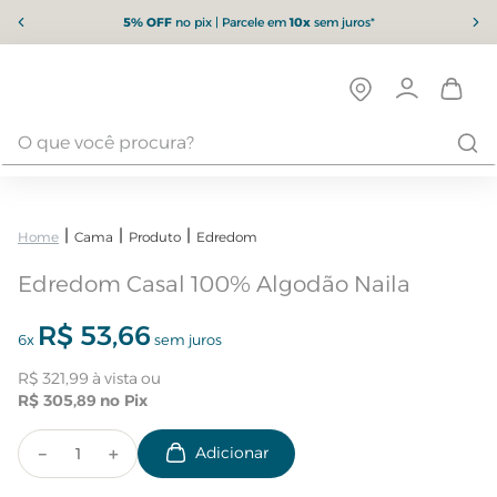
5% OFF
no pix | Parcele em
10x
sem juros*
Cama
Produto
Edredom
Edredom Casal 100% Algodão Naila
R$
53
,
66
6
x
sem juros
R$
321
,
99
R$
305
,
89
－
＋