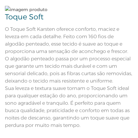
Edredom dupla face com
Atributos
Lave tipos de tecidos distintos separadamente;
tratamento termobond; Manta de
enchimento de 180g/m²
Toque Soft
Edredom dupla-face: frente com
Descrição Visual
Não lave cores claras e cores escuras no mesmo
fundo branco e estampa floral em
tons de verde. Verso em poá verde.
ciclo;
O Toque Soft Karsten oferece conforto, maciez e
100% Algodão; Manta de
leveza em cada detalhe. Feito com 160 fios de
Composição
Enchimento 100% Poliéster
Lave as peças no ciclo leve, suave ou delicado de
algodão penteado, esse tecido é suave ao toque e
sua lavadora;
proporciona uma sensação de aconchego e frescor.
Tamanho
Casal
O algodão penteado passa por um processo especial
Enxágue as peças com bastante água;
que garante um tecido mais durável e com um
Itens Inclusos
1 Edredom
sensorial delicado, pois as fibras curtas são removidas,
Utilize a quantidade mínima de amaciante e sabão;
deixando o tecido mais resistente e uniforme.
Medida
2,20m x 2,40m
Sua leveza e textura suave tornam o Toque Soft ideal
Leia atentamente as instruções na etiqueta.
para qualquer estação do ano, proporcionando um
Acabamento
Estampado
sono agradável e tranquilo. É perfeito para quem
Lavação a 40ºC; Proibido alvejar;
busca qualidade, praticidade e conforto em todas as
Secar em tambor com
temperatura máxima de 60º; Ferro
Instruções de Lavagem
noites de descanso, garantindo um toque suave que
de passar com temperatura
maxima de 110º C; Proibido lavar a
perdura por muito mais tempo.
seco;
Pode haver pequena variação de
cor, de acordo com a configuração