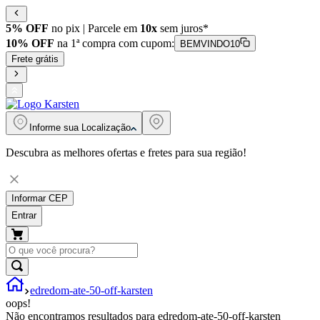
5% OFF
no pix | Parcele em
10x
sem juros*
10% OFF
na 1ª compra com cupom:
BEMVINDO10
Frete grátis
Informe sua
Localização
Descubra as melhores ofertas e fretes para sua região!
Informar CEP
Entrar
edredom-ate-50-off-karsten
oops!
Não encontramos resultados para
edredom-ate-50-off-karsten