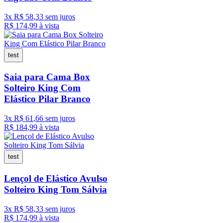
3
x
R$
58
,
33
sem juros
R$
174
,
99
à vista
test
Saia para Cama Box
Solteiro King Com
Elástico Pilar Branco
3
x
R$
61
,
66
sem juros
R$
184
,
99
à vista
test
Lençol de Elástico Avulso
Solteiro King Tom Sálvia
3
x
R$
58
,
33
sem juros
R$
174
,
99
à vista