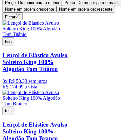
Preço: Do maior para o menor
Preço: Do menor para o maior
Nome em ordem crescente
Nome em ordem decrescente
Filtrar
test
Lençol de Elástico Avulso
Solteiro King 100%
Algodão Tom Titânio
3
x
R$
58
,
33
sem juros
R$
174
,
99
à vista
test
Lençol de Elástico Avulso
Solteiro King 100%
Algodão Tom Branco