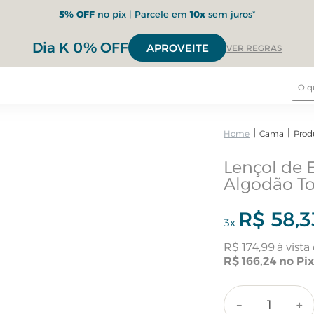
5% OFF
no pix | Parcele em
10x
sem juros*
Dia K 0% OFF
APROVEITE
VER REGRAS
Cama
Prod
Lençol de 
Algodão To
R$
58
,
3
3
x
R$
174
,
99
R$
166
,
24
－
＋