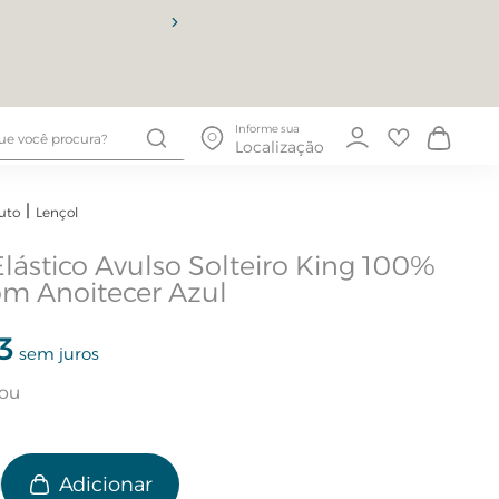
10% OFF
Informe sua
Localização
uto
Lençol
Elástico Avulso Solteiro King 100%
m Anoitecer Azul
3
sem juros